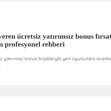
en ücretsiz yatırımsız bonus fırsat
in profesyonel rehberi
yatırımsız bonus fırsatlarıyla yeni oyunculara avantaj
…