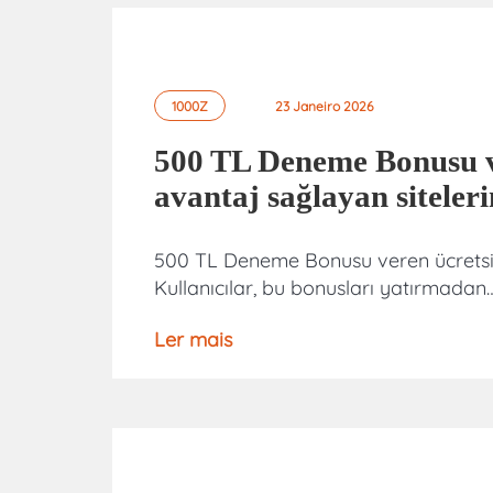
1000Z
23 Janeiro 2026
500 TL Deneme Bonusu ver
avantaj sağlayan siteler
500 TL Deneme Bonusu veren ücretsiz 
Kullanıcılar, bu bonusları yatırmadan
Ler mais