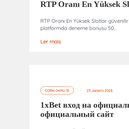
RTP Oranı En Yüksek Sl
RTP Oranı En Yüksek Slotlar güvenili
platformda deneme bonusu 50…
Ler mais
CORK-24.RU 10
23 Janeiro 2026
1xBet вход на официал
официальный сайт