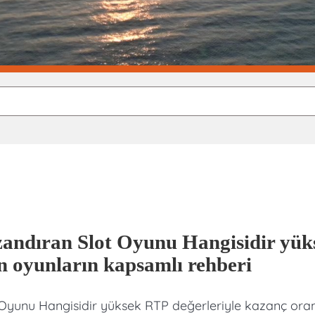
dıran Slot Oyunu Hangisidir yüks
n oyunların kapsamlı rehberi
unu Hangisidir yüksek RTP değerleriyle kazanç oranla