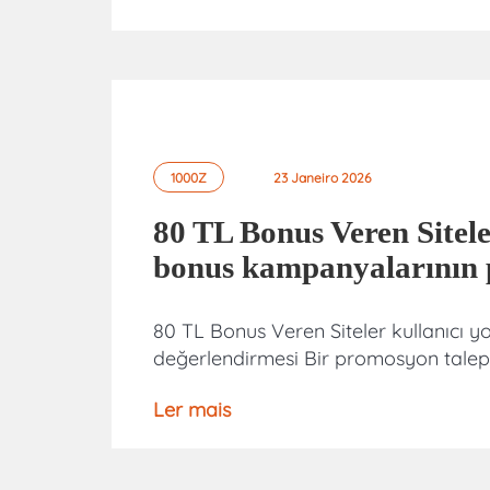
1000Z
23 Janeiro 2026
80 TL Bonus Veren Sitele
bonus kampanyalarının p
80 TL Bonus Veren Siteler kullanıcı y
değerlendirmesi Bir promosyon tale
Ler mais