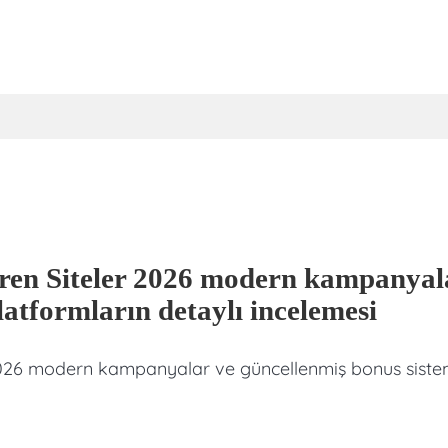
n Siteler 2026 modern kampanyala
latformların detaylı incelemesi
6 modern kampanyalar ve güncellenmiş bonus sistemle