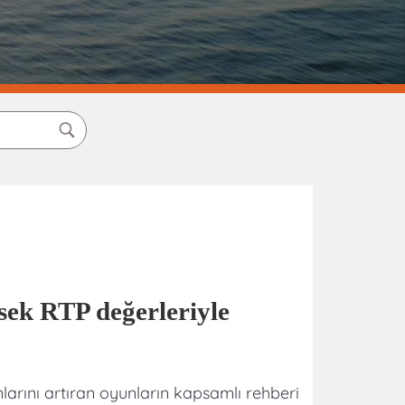
ek RTP değerleriyle
rını artıran oyunların kapsamlı rehberi