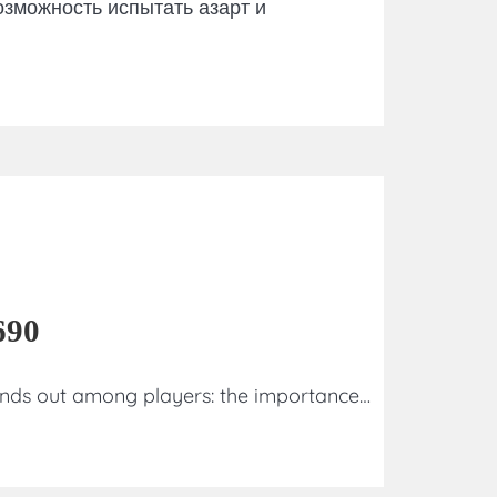
озможность испытать азарт и
690
ands out among players: the importance…