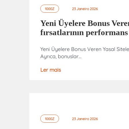
1000Z
23 Janeiro 2026
Yeni Üyelere Bonus Veren
fırsatlarının performans 
Yeni Üyelere Bonus Veren Yasal Siteler
Ayrıca, bonuslar…
Ler mais
1000Z
23 Janeiro 2026