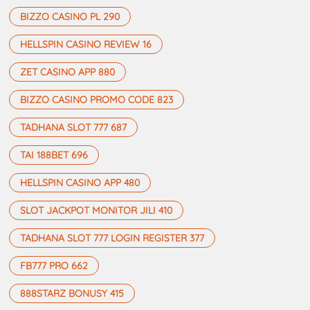
BIZZO CASINO PL 290
HELLSPIN CASINO REVIEW 16
ZET CASINO APP 880
BIZZO CASINO PROMO CODE 823
TADHANA SLOT 777 687
TAI 188BET 696
HELLSPIN CASINO APP 480
SLOT JACKPOT MONITOR JILI 410
TADHANA SLOT 777 LOGIN REGISTER 377
FB777 PRO 662
888STARZ BONUSY 415