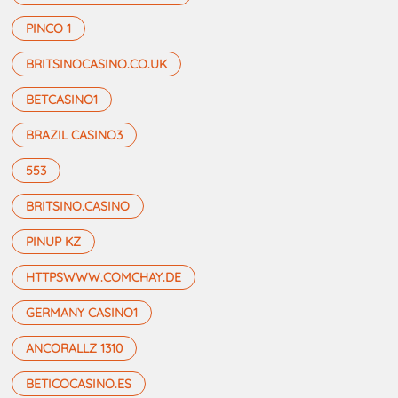
PINCO 1
BRITSINOCASINO.CO.UK
BETCASINO1
BRAZIL CASINO3
553
BRITSINO.CASINO
PINUP KZ
HTTPSWWW.COMCHAY.DE
GERMANY CASINO1
ANCORALLZ 1310
BETICOCASINO.ES