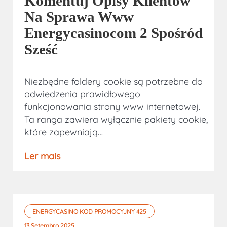
Komentuj Opisy Klientów
Na Sprawa Www
Energycasinocom 2 Spośród
Sześć
Niezbędne foldery cookie są potrzebne do
odwiedzenia prawidłowego
funkcjonowania strony www internetowej.
Ta ranga zawiera wyłącznie pakiety cookie,
które zapewniają…
Ler mais
ENERGYCASINO KOD PROMOCYJNY 425
13 Setembro 2025