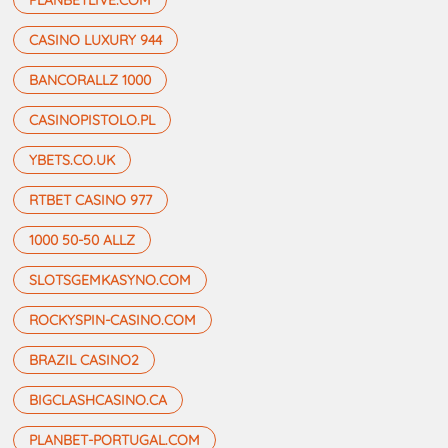
PLANBETLIVE.COM
CASINO LUXURY 944
BANCORALLZ 1000
CASINOPISTOLO.PL
YBETS.CO.UK
RTBET CASINO 977
1000 50-50 ALLZ
SLOTSGEMKASYNO.COM
ROCKYSPIN-CASINO.COM
BRAZIL CASINO2
BIGCLASHCASINO.CA
PLANBET-PORTUGAL.COM