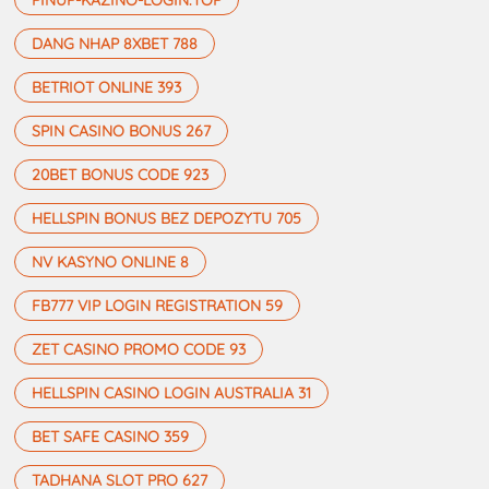
PINUP-KAZINO-LOGIN.TOP
DANG NHAP 8XBET 788
BETRIOT ONLINE 393
SPIN CASINO BONUS 267
20BET BONUS CODE 923
HELLSPIN BONUS BEZ DEPOZYTU 705
NV KASYNO ONLINE 8
FB777 VIP LOGIN REGISTRATION 59
ZET CASINO PROMO CODE 93
HELLSPIN CASINO LOGIN AUSTRALIA 31
BET SAFE CASINO 359
TADHANA SLOT PRO 627