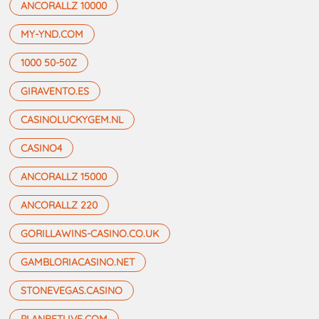
ANCORALLZ 10000
MY-YND.COM
1000 50-50Z
GIRAVENTO.ES
CASINOLUCKYGEM.NL
CASINO4
ANCORALLZ 15000
ANCORALLZ 220
GORILLAWINS-CASINO.CO.UK
GAMBLORIACASINO.NET
STONEVEGAS.CASINO