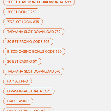
20BET ΤΗΛΕΦΩΝΟ ΕΠΙΚΟΙΝΩΝΙΑΣ 699
20BET OPINIE 268
777SLOT LOGIN 835
TADHANA SLOT DOWNLOAD 782
20 BET PROMO CODE 606
BIZZO CASINO BONUS CODE 690
20 BET CASINO 511
TADHANA SLOT DOWNLOAD 370
FAMBET.PRO
DIVASPIN-AUSTRALIA.COM
ITALY CASINO