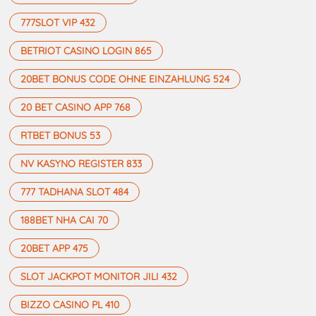
777SLOT VIP 432
BETRIOT CASINO LOGIN 865
20BET BONUS CODE OHNE EINZAHLUNG 524
20 BET CASINO APP 768
RTBET BONUS 53
NV KASYNO REGISTER 833
777 TADHANA SLOT 484
188BET NHA CAI 70
20BET APP 475
SLOT JACKPOT MONITOR JILI 432
BIZZO CASINO PL 410