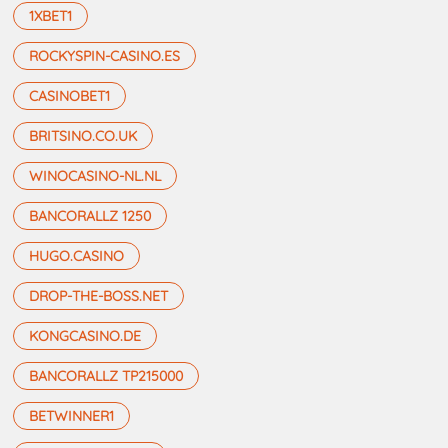
1XBET1
ROCKYSPIN-CASINO.ES
CASINOBET1
BRITSINO.CO.UK
WINOCASINO-NL.NL
BANCORALLZ 1250
HUGO.CASINO
DROP-THE-BOSS.NET
KONGCASINO.DE
BANCORALLZ TP215000
BETWINNER1