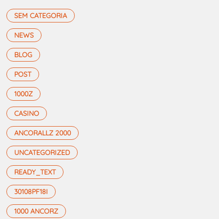
SEM CATEGORIA
NEWS
BLOG
POST
1000Z
CASINO
ANCORALLZ 2000
UNCATEGORIZED
READY_TEXT
30108PF18I
1000 ANCORZ