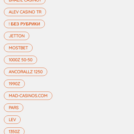
BRAZIL CASINO1
ALEV CASINO TR
! БЕЗ РУБРИКИ
JETTON
MOSTBET
1000Z 50-50
ANCORALLZ 1250
1990Z
MAD-CASINOS.COM
PARS
LEV
1350Z