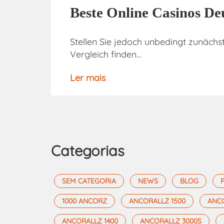
Beste Online Casinos D
Stellen Sie jedoch unbedingt zunächst
Vergleich finden…
Ler mais
Categorias
SEM CATEGORIA
NEWS
BLOG
1000 ANCORZ
ANCORALLZ 1500
ANCO
ANCORALLZ 1400
ANCORALLZ 3000S