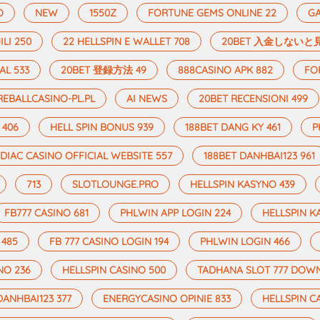
O
NEW
1550Z
FORTUNE GEMS ONLINE 22
GA
LI 250
22 HELLSPIN E WALLET 708
20BET 入金しないと見
AL 533
20BET 登録方法 49
888CASINO APK 882
FO
REBALLCASINO-PL.PL
AI NEWS
20BET RECENSIONI 499
 406
HELL SPIN BONUS 939
188BET DANG KY 461
P
DIAC CASINO OFFICIAL WEBSITE 557
188BET DANHBAI123 961
713
SLOTLOUNGE.PRO
HELLSPIN KASYNO 439
FB777 CASINO 681
PHLWIN APP LOGIN 224
HELLSPIN K
 485
FB 777 CASINO LOGIN 194
PHLWIN LOGIN 466
NO 236
HELLSPIN CASINO 500
TADHANA SLOT 777 DOWN
DANHBAI123 377
ENERGYCASINO OPINIE 833
HELLSPIN C