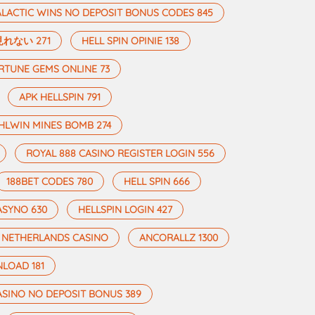
LACTIC WINS NO DEPOSIT BONUS CODES 845
れない 271
HELL SPIN OPINIE 138
RTUNE GEMS ONLINE 73
APK HELLSPIN 791
HLWIN MINES BOMB 274
ROYAL 888 CASINO REGISTER LOGIN 556
188BET CODES 780
HELL SPIN 666
ASYNO 630
HELLSPIN LOGIN 427
NETHERLANDS CASINO
ANCORALLZ 1300
LOAD 181
ASINO NO DEPOSIT BONUS 389