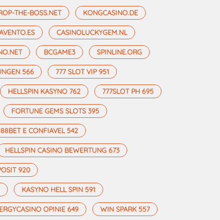
ROP-THE-BOSS.NET
KONGCASINO.DE
AVENTO.ES
CASINOLUCKYGEM.NL
NO.NET
BCGAME3
SPINLINE.ORG
UNGEN 566
777 SLOT VIP 951
HELLSPIN KASYNO 762
777SLOT PH 695
FORTUNE GEMS SLOTS 395
188BET E CONFIAVEL 542
HELLSPIN CASINO BEWERTUNG 673
OSIT 920
KASYNO HELL SPIN 591
ERGYCASINO OPINIE 649
WIN SPARK 557