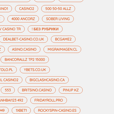
INO1
CASINO2
500 50-50 ALLZ
Z
4000 ANCORZ
SOBER LIVING
V CASINO TR
! БЕЗ РУБРИКИ
DEALBET-CASINO.CO.UK
BCGAME2
Z
ASINO.CASINO
MIGRAIMAGEN.CL
BANCORALLZ TP2 15000
TOLO.PL
YBETS.CO.UK
IL CASINO2
BIGCLASHCASINO.CA
553
BRITSINO.CASINO
PINUP KZ
ANHBAI123 492
FRIDAYROLL.PRO
949
1XBET1
ROCKYSPIN-CASINO.ES