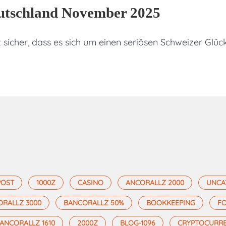
eutschland November 2025
 sicher, dass es sich um einen seriösen Schweizer Glüc
POST
1000Z
CASINO
ANCORALLZ 2000
UNCA
RALLZ 3000
BANCORALLZ 50%
BOOKKEEPING
FO
ANCORALLZ 1610
2000Z
BLOG-1096
CRYPTOCURR