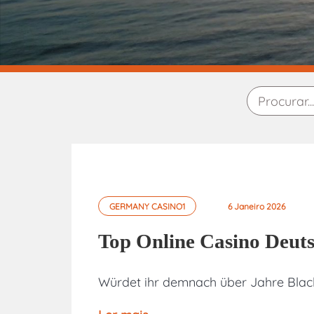
GERMANY CASINO1
6 Janeiro 2026
Top Online Casino Deuts
Würdet ihr demnach über Jahre Black