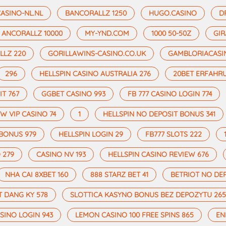
ASINO-NL.NL
BANCORALLZ 1250
HUGO.CASINO
D
ANCORALLZ 10000
MY-YND.COM
1000 50-50Z
GIR
LLZ 220
GORILLAWINS-CASINO.CO.UK
GAMBLORIACASI
296
HELLSPIN CASINO AUSTRALIA 276
20BET ERFAHR
IT 767
GGBET CASINO 993
FB 777 CASINO LOGIN 774
W VIP CASINO 74
1
HELLSPIN NO DEPOSIT BONUS 341
BONUS 979
HELLSPIN LOGIN 29
FB777 SLOTS 222
 279
CASINO NV 193
HELLSPIN CASINO REVIEW 676
NHA CAI 8XBET 160
888 STARZ BET 41
BETRIOT NO DEP
T DANG KY 578
SLOTTICA KASYNO BONUS BEZ DEPOZYTU 265
SINO LOGIN 943
LEMON CASINO 100 FREE SPINS 865
EN