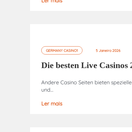
Ler mais
GERMANY CASINO1
5 Janeiro 2026
Die besten Live Casinos 
Andere Casino Seiten bieten speziell
und…
Ler mais