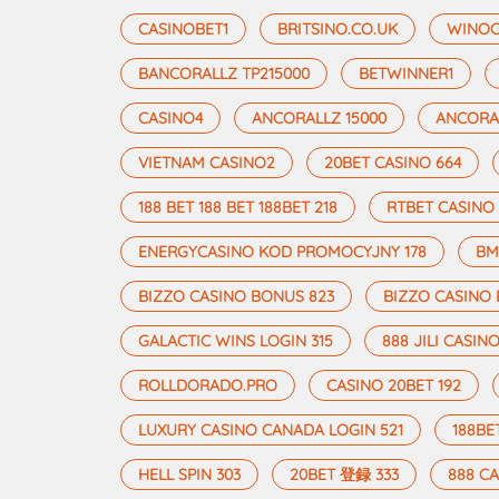
CASINOBET1
BRITSINO.CO.UK
WINOC
BANCORALLZ TP215000
BETWINNER1
CASINO4
ANCORALLZ 15000
ANCORA
VIETNAM CASINO2
20BET CASINO 664
188 BET 188 BET 188BET 218
RTBET CASINO 
ENERGYCASINO KOD PROMOCYJNY 178
BM
BIZZO CASINO BONUS 823
BIZZO CASINO 
GALACTIC WINS LOGIN 315
888 JILI CASINO
ROLLDORADO.PRO
CASINO 20BET 192
LUXURY CASINO CANADA LOGIN 521
188BE
HELL SPIN 303
20BET 登録 333
888 CA