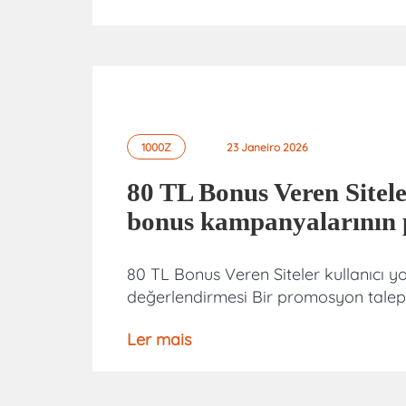
1000Z
23 Janeiro 2026
80 TL Bonus Veren Sitele
bonus kampanyalarının p
80 TL Bonus Veren Siteler kullanıcı y
değerlendirmesi Bir promosyon tale
Ler mais