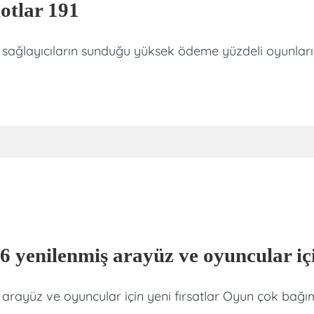
otlar 191
r sağlayıcıların sunduğu yüksek ödeme yüzdeli oyunları
yenilenmiş arayüz ve oyuncular için
ayüz ve oyuncular için yeni fırsatlar Oyun çok bağımlı