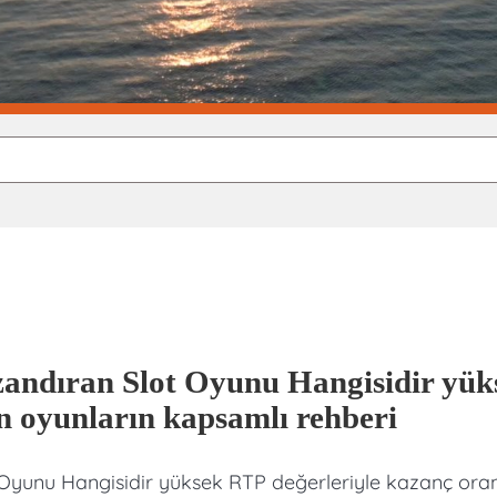
dıran Slot Oyunu Hangisidir yüks
n oyunların kapsamlı rehberi
unu Hangisidir yüksek RTP değerleriyle kazanç oranla