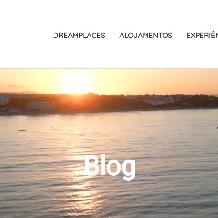
DREAMPLACES
ALOJAMENTOS
EXPERIÊ
Blog