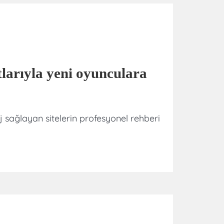
larıyla yeni oyunculara
 sağlayan sitelerin profesyonel rehberi