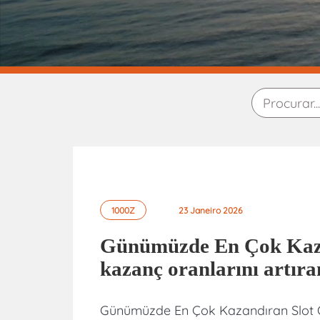
1000Z
23 Janeiro 2026
Günümüzde En Çok Kazan
kazanç oranlarını artıra
Günümüzde En Çok Kazandıran Slot Oy