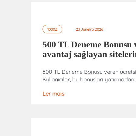
1000Z
23 Janeiro 2026
500 TL Deneme Bonusu ver
avantaj sağlayan siteler
500 TL Deneme Bonusu veren ücretsiz 
Kullanıcılar, bu bonusları yatırmadan
Ler mais