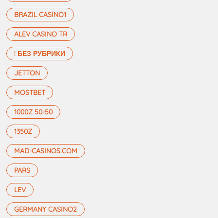
BRAZIL CASINO1
ALEV CASINO TR
! БЕЗ РУБРИКИ
JETTON
MOSTBET
1000Z 50-50
1350Z
MAD-CASINOS.COM
PARS
LEV
GERMANY CASINO2