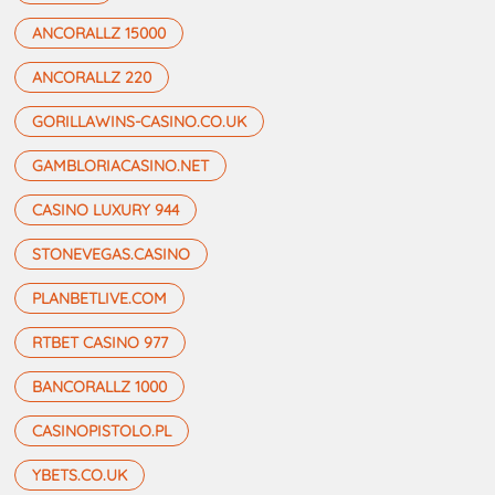
ANCORALLZ 15000
ANCORALLZ 220
GORILLAWINS-CASINO.CO.UK
GAMBLORIACASINO.NET
CASINO LUXURY 944
STONEVEGAS.CASINO
PLANBETLIVE.COM
RTBET CASINO 977
BANCORALLZ 1000
CASINOPISTOLO.PL
YBETS.CO.UK