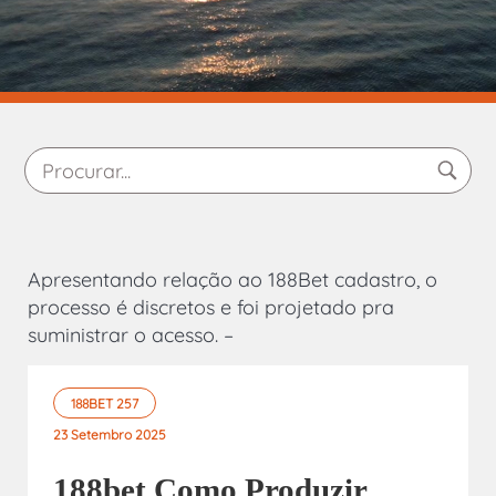
Apresentando relação ao 188Bet cadastro, o
processo é discretos e foi projetado pra
suministrar o acesso. –
188BET 257
23 Setembro 2025
188bet Como Produzir