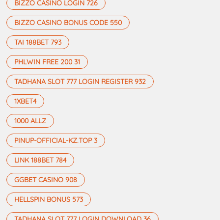
BIZZO CASINO LOGIN 726
BIZZO CASINO BONUS CODE 550
TAI 188BET 793
PHLWIN FREE 200 31
TADHANA SLOT 777 LOGIN REGISTER 932
1XBET4
1000 ALLZ
PINUP-OFFICIAL-KZ.TOP 3
LINK 188BET 784
GGBET CASINO 908
HELLSPIN BONUS 573
TADHANA SLOT 777 LOGIN DOWNLOAD 36