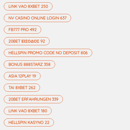
LINK VAO 8XBET 250
NV CASINO ONLINE LOGIN 637
FB777 PRO 492
20BET ΕΙΣΟΔΟΣ 92
HELLSPIN PROMO CODE NO DEPOSIT 806
BONUS 888STARZ 358
ASIA 12PLAY 19
TAI 8XBET 262
20BET ERFAHRUNGEN 339
LINK VAO 8XBET 180
HELLSPIN KASYNO 22