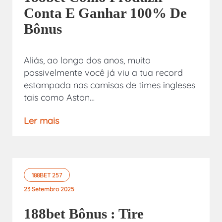
Conta E Ganhar 100% De
Bônus
Aliás, ao longo dos anos, muito
possivelmente você já viu a tua record
estampada nas camisas de times ingleses
tais como Aston…
Ler mais
188BET 257
23 Setembro 2025
188bet Bônus : Tire