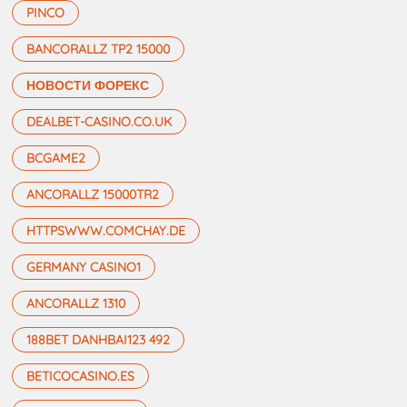
PINCO
BANCORALLZ TP2 15000
НОВОСТИ ФОРЕКС
DEALBET-CASINO.CO.UK
BCGAME2
ANCORALLZ 15000TR2
HTTPSWWW.COMCHAY.DE
GERMANY CASINO1
ANCORALLZ 1310
188BET DANHBAI123 492
BETICOCASINO.ES