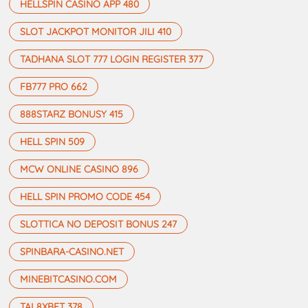
HELLSPIN CASINO APP 480
SLOT JACKPOT MONITOR JILI 410
TADHANA SLOT 777 LOGIN REGISTER 377
FB777 PRO 662
888STARZ BONUSY 415
HELL SPIN 509
MCW ONLINE CASINO 896
HELL SPIN PROMO CODE 454
SLOTTICA NO DEPOSIT BONUS 247
SPINBARA-CASINO.NET
MINEBITCASINO.COM
TAI 8XBET 378