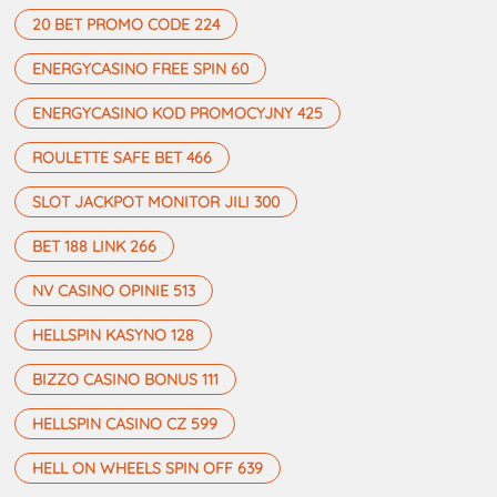
20 BET PROMO CODE 224
ENERGYCASINO FREE SPIN 60
ENERGYCASINO KOD PROMOCYJNY 425
ROULETTE SAFE BET 466
SLOT JACKPOT MONITOR JILI 300
BET 188 LINK 266
NV CASINO OPINIE 513
HELLSPIN KASYNO 128
BIZZO CASINO BONUS 111
HELLSPIN CASINO CZ 599
HELL ON WHEELS SPIN OFF 639