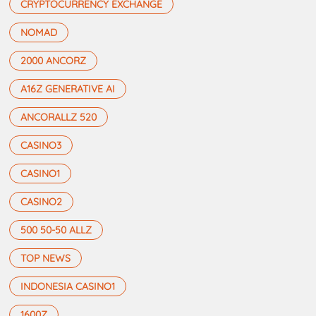
CRYPTOCURRENCY EXCHANGE
NOMAD
2000 ANCORZ
A16Z GENERATIVE AI
ANCORALLZ 520
CASINO3
CASINO1
CASINO2
500 50-50 ALLZ
TOP NEWS
INDONESIA CASINO1
1600Z