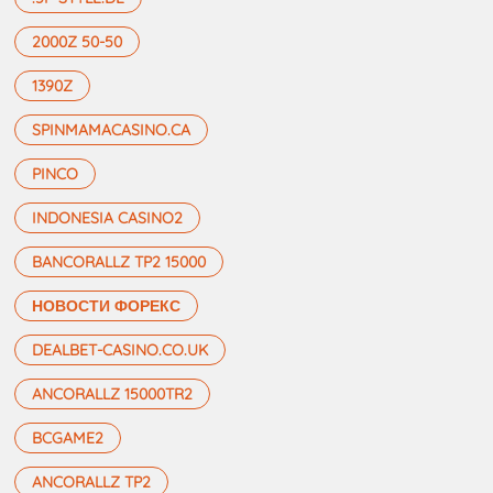
2000Z 50-50
1390Z
SPINMAMACASINO.CA
PINCO
INDONESIA CASINO2
BANCORALLZ TP2 15000
НОВОСТИ ФОРЕКС
DEALBET-CASINO.CO.UK
ANCORALLZ 15000TR2
BCGAME2
ANCORALLZ TP2