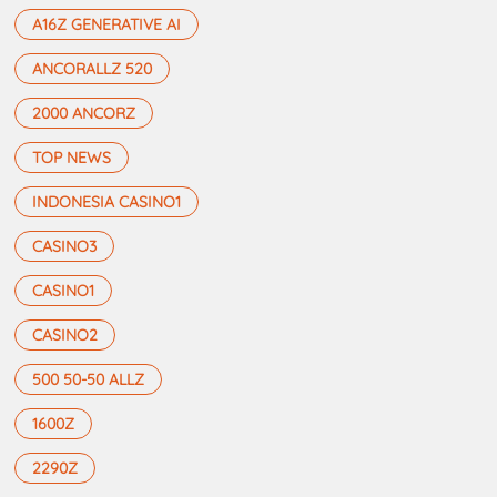
A16Z GENERATIVE AI
ANCORALLZ 520
2000 ANCORZ
TOP NEWS
INDONESIA CASINO1
CASINO3
CASINO1
CASINO2
500 50-50 ALLZ
1600Z
2290Z