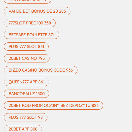
VAI DE BET BONUS DE 20 283
777SLOT FREE 100 358
BETSAFE ROULETTE 874
PLUS 777 SLOT 831
20BET CASINO 795
BIZZO CASINO BONUS CODE 936
QUEEN777 APP 861
BANCORALLZ 1500
20BET KOD PROMOCYJNY BEZ DEPOZYTU 823
PLUS 777 SLOT 98
20BET APP 808