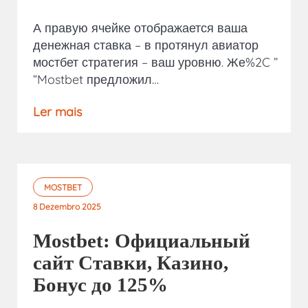
А правую ячейке отображается ваша
денежная ставка – в протянул авиатор
мостбет стратегия – ваш уровню. Же%2C ”
“Mostbet предложил…
Ler mais
MOSTBET
8 Dezembro 2025
Mostbet: Официальный
сайт Ставки, Казино,
Бонус до 125%