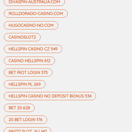
DIVASPIN-AUSTRALIA.COM
ROLLDORADO-CASINO.COM
HUGOCASINO-NO.COM
CASINOSLOT2
HELLSPIN CASINO CZ 549
CASINO HELLSPIN 612
BET RIOT LOGIN 375
HELLSPIN PL 269
HELLSPIN CASINO NO DEPOSIT BONUS 534
BET 20 628
20 BET LOGIN 176
NN777 SLOT JILI 147