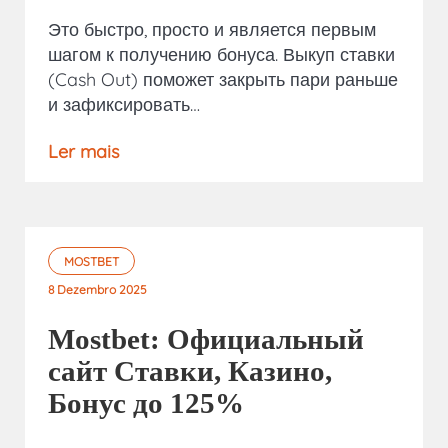
Это быстро, просто и является первым
шагом к получению бонуса. Выкуп ставки
(Cash Out) поможет закрыть пари раньше
и зафиксировать…
Ler mais
MOSTBET
8 Dezembro 2025
Mostbet: Официальный
сайт Ставки, Казино,
Бонус до 125%