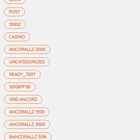
POST
1000Z
CASINO
ANCORALLZ 2000
UNCATEGORIZED
READY_TEXT
30108PF18I
1000 ANCORZ
ANCORALLZ 1500
ANCORALLZ 3000
BANCORALLZ 50%