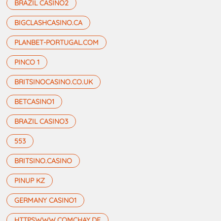
BRAZIL CASINO2
BIGCLASHCASINO.CA
PLANBET-PORTUGAL.COM
PINCO 1
BRITSINOCASINO.CO.UK
BETCASINO1
BRAZIL CASINO3
553
BRITSINO.CASINO
PINUP KZ
GERMANY CASINO1
HTTPSWWW.COMCHAY.DE