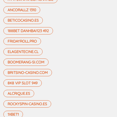
ANCORALLZ 1310
BETICOCASINO.ES
188BET DANHBAI123 492
FRIDAYROLL.PRO
ELAGENTECINE.CL
BOOMERANG-SI.COM
BRITSINO-CASINO.COM
8K8 VIP SLOT 949
ALCRIQUE.ES
ROCKYSPIN-CASINO.ES
1XBET1