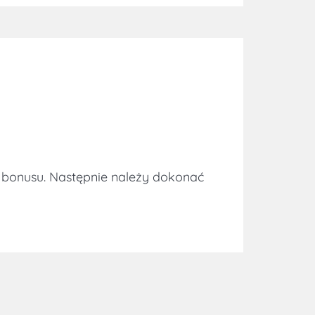
 bonusu. Następnie należy dokonać