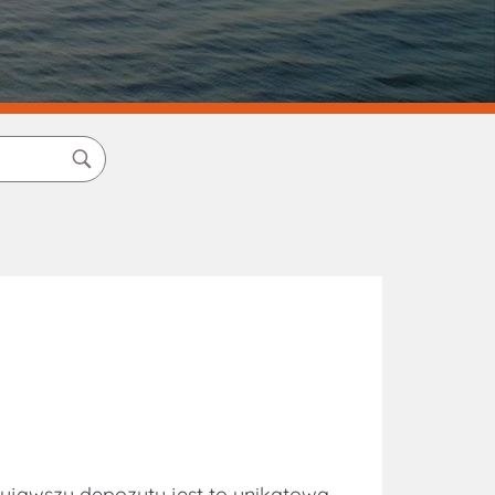
yjąwszy depozytu jest to unikatowa