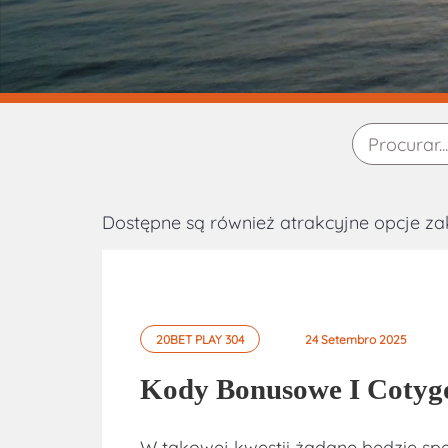
Dostępne są również atrakcyjne opcje za
20BET PLAY 304
24 Setembro 2025
Kody Bonusowe I Cotyg
W takowej kwestii żądane będzie sp