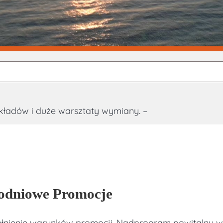
kładów i duże warsztaty wymiany. –
odniowe Promocje
ełnienie warunków promocji. Nadprogram powitalny w