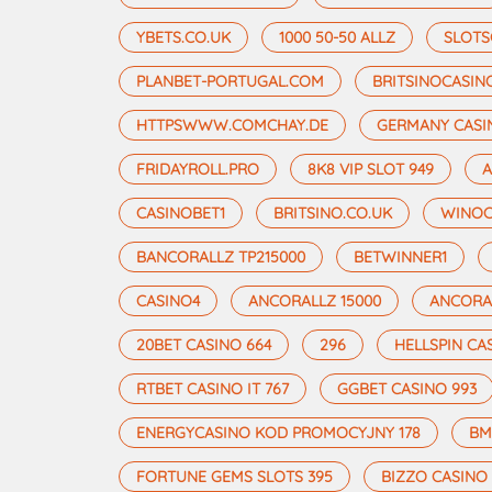
YBETS.CO.UK
1000 50-50 ALLZ
SLOT
PLANBET-PORTUGAL.COM
BRITSINOCASIN
HTTPSWWW.COMCHAY.DE
GERMANY CASI
FRIDAYROLL.PRO
8K8 VIP SLOT 949
A
CASINOBET1
BRITSINO.CO.UK
WINOC
BANCORALLZ TP215000
BETWINNER1
CASINO4
ANCORALLZ 15000
ANCORA
20BET CASINO 664
296
HELLSPIN CA
RTBET CASINO IT 767
GGBET CASINO 993
ENERGYCASINO KOD PROMOCYJNY 178
BM
FORTUNE GEMS SLOTS 395
BIZZO CASINO