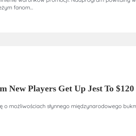
ieżym fanom…
m New Players Get Up Jest To $120 
z się o możliwościach słynnego międzynarodowego buk