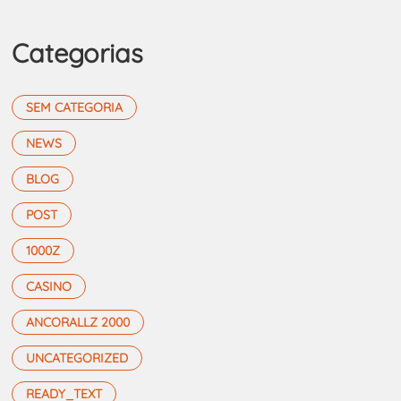
Categorias
SEM CATEGORIA
NEWS
BLOG
POST
1000Z
CASINO
ANCORALLZ 2000
UNCATEGORIZED
READY_TEXT