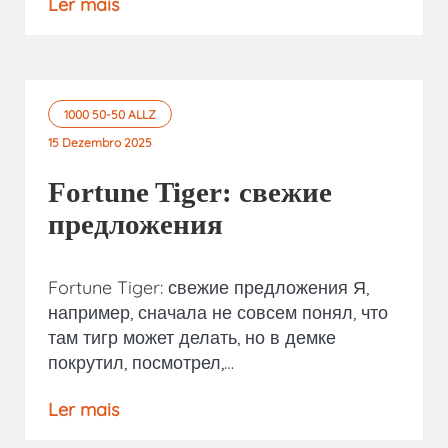
Ler mais
1000 50-50 ALLZ
15 Dezembro 2025
Fortune Tiger: свежие
предложения
Fortune Tiger: свежие предложения Я,
например, сначала не совсем понял, что
там тигр может делать, но в демке
покрутил, посмотрел,…
Ler mais