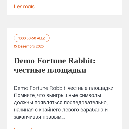
Ler mais
1000 50-50 ALLZ
15 Dezembro 2025
Demo Fortune Rabbit:
честные площадки
Demo Fortune Rabbit: честные площадки
Помните, что выигрышные символы
должны появляться последовательно,
начиная с крайнего левого барабана и
заканчивая правым….