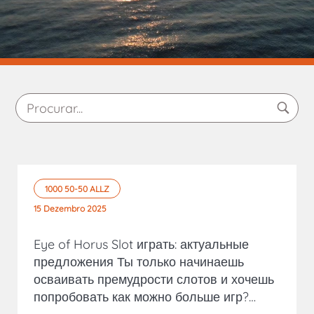
1000 50-50 ALLZ
15 Dezembro 2025
Eye of Horus Slot играть: актуальные
предложения Ты только начинаешь
осваивать премудрости слотов и хочешь
попробовать как можно больше игр?…