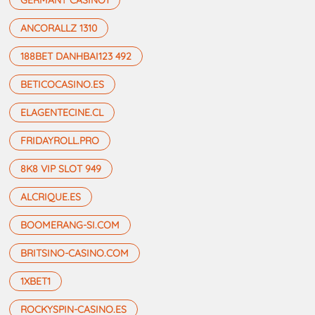
GERMANY CASINO1
ANCORALLZ 1310
188BET DANHBAI123 492
BETICOCASINO.ES
ELAGENTECINE.CL
FRIDAYROLL.PRO
8K8 VIP SLOT 949
ALCRIQUE.ES
BOOMERANG-SI.COM
BRITSINO-CASINO.COM
1XBET1
ROCKYSPIN-CASINO.ES