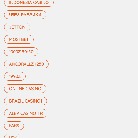
INDONESIA CASINO
! БЕЗ РУБРИКИ
JETTON
MOSTBET
1000Z 50-50
ANCORALLZ 1250
1990Z
ONLINE CASINO
BRAZIL CASINO1
ALEV CASINO TR
PARS