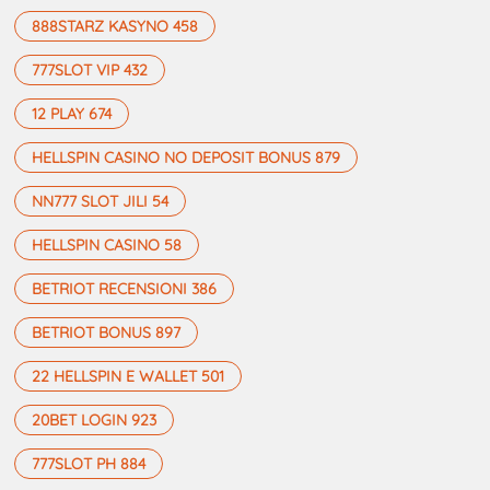
888STARZ KASYNO 458
777SLOT VIP 432
12 PLAY 674
HELLSPIN CASINO NO DEPOSIT BONUS 879
NN777 SLOT JILI 54
HELLSPIN CASINO 58
BETRIOT RECENSIONI 386
BETRIOT BONUS 897
22 HELLSPIN E WALLET 501
20BET LOGIN 923
777SLOT PH 884