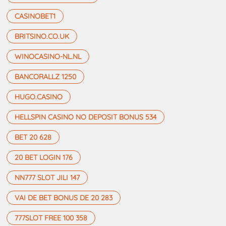
CASINOBET1
BRITSINO.CO.UK
WINOCASINO-NL.NL
BANCORALLZ 1250
HUGO.CASINO
HELLSPIN CASINO NO DEPOSIT BONUS 534
BET 20 628
20 BET LOGIN 176
NN777 SLOT JILI 147
VAI DE BET BONUS DE 20 283
777SLOT FREE 100 358