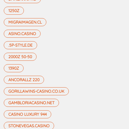
1250Z
MIGRAIMAGEN.CL
ASINO.CASINO
.5P-STYLE.DE
2000Z 50-50
1390Z
ANCORALLZ 220
GORILLAWINS-CASINO.CO.UK
GAMBLORIACASINO.NET
CASINO LUXURY 944
STONEVEGAS.CASINO