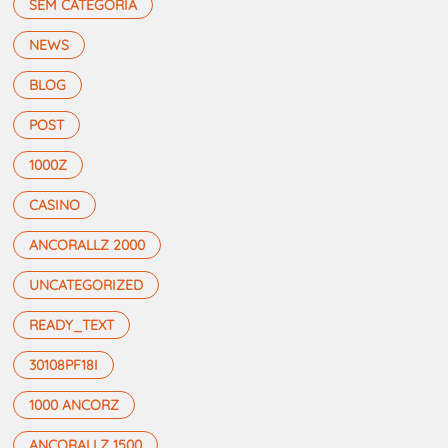
SEM CATEGORIA
NEWS
BLOG
POST
1000Z
CASINO
ANCORALLZ 2000
UNCATEGORIZED
READY_TEXT
30108PF18I
1000 ANCORZ
ANCORALLZ 1500