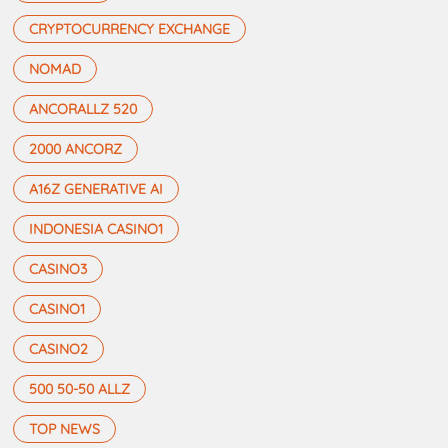
CRYPTOCURRENCY EXCHANGE
NOMAD
ANCORALLZ 520
2000 ANCORZ
A16Z GENERATIVE AI
INDONESIA CASINO1
CASINO3
CASINO1
CASINO2
500 50-50 ALLZ
TOP NEWS