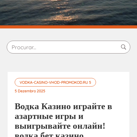
VODKA-CASINO-VHOD-PROMOKOD.RU 5
5 Dezembro 2025
Водка Казино играйте в
азартные игры и
выигрывайте онлайн!
водка бет казино