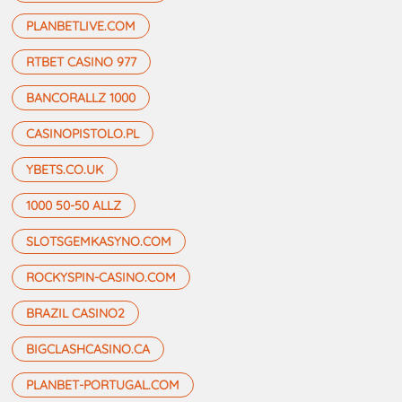
PLANBETLIVE.COM
RTBET CASINO 977
BANCORALLZ 1000
CASINOPISTOLO.PL
YBETS.CO.UK
1000 50-50 ALLZ
SLOTSGEMKASYNO.COM
ROCKYSPIN-CASINO.COM
BRAZIL CASINO2
BIGCLASHCASINO.CA
PLANBET-PORTUGAL.COM