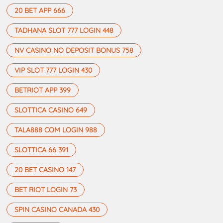
20 BET APP 666
TADHANA SLOT 777 LOGIN 448
NV CASINO NO DEPOSIT BONUS 758
VIP SLOT 777 LOGIN 430
BETRIOT APP 399
SLOTTICA CASINO 649
TALA888 COM LOGIN 988
SLOTTICA 66 391
20 BET CASINO 147
BET RIOT LOGIN 73
SPIN CASINO CANADA 430