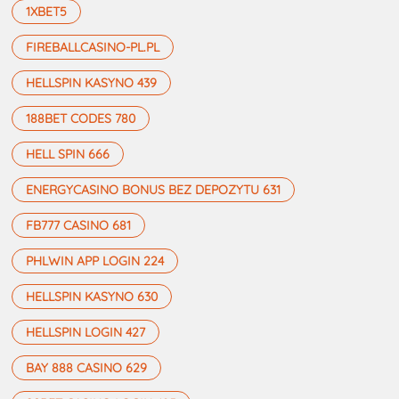
1XBET5
FIREBALLCASINO-PL.PL
HELLSPIN KASYNO 439
188BET CODES 780
HELL SPIN 666
ENERGYCASINO BONUS BEZ DEPOZYTU 631
FB777 CASINO 681
PHLWIN APP LOGIN 224
HELLSPIN KASYNO 630
HELLSPIN LOGIN 427
BAY 888 CASINO 629