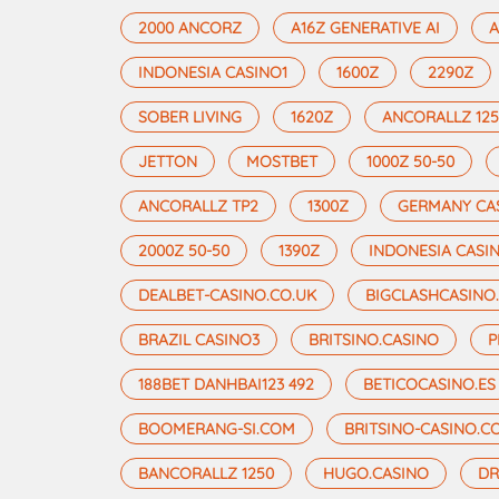
2000 ANCORZ
A16Z GENERATIVE AI
A
INDONESIA CASINO1
1600Z
2290Z
SOBER LIVING
1620Z
ANCORALLZ 125
JETTON
MOSTBET
1000Z 50-50
ANCORALLZ TP2
1300Z
GERMANY CA
2000Z 50-50
1390Z
INDONESIA CASI
DEALBET-CASINO.CO.UK
BIGCLASHCASINO
BRAZIL CASINO3
BRITSINO.CASINO
P
188BET DANHBAI123 492
BETICOCASINO.ES
BOOMERANG-SI.COM
BRITSINO-CASINO.C
BANCORALLZ 1250
HUGO.CASINO
DR