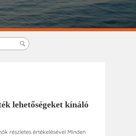
ték lehetőségeket kínáló
inók részletes értékelésével Minden