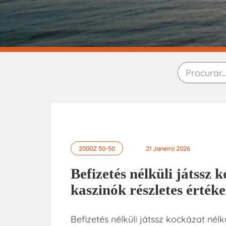
2000Z 50-50
21 Janeiro 2026
Befizetés nélküli játssz 
kaszinók részletes értéke
Befizetés nélküli játssz kockázat nél