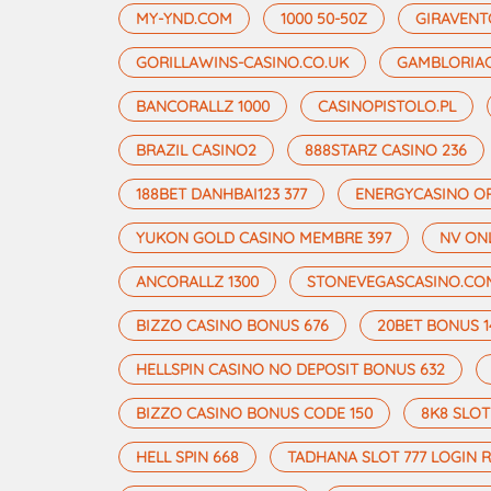
MY-YND.COM
1000 50-50Z
GIRAVENT
GORILLAWINS-CASINO.CO.UK
GAMBLORIAC
BANCORALLZ 1000
CASINOPISTOLO.PL
BRAZIL CASINO2
888STARZ CASINO 236
188BET DANHBAI123 377
ENERGYCASINO OP
YUKON GOLD CASINO MEMBRE 397
NV ONL
ANCORALLZ 1300
STONEVEGASCASINO.CO
BIZZO CASINO BONUS 676
20BET BONUS 1
HELLSPIN CASINO NO DEPOSIT BONUS 632
BIZZO CASINO BONUS CODE 150
8K8 SLOT
HELL SPIN 668
TADHANA SLOT 777 LOGIN R