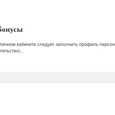
 бонусы
в личном кабинете следует заполнить профиль персо
тельства)….