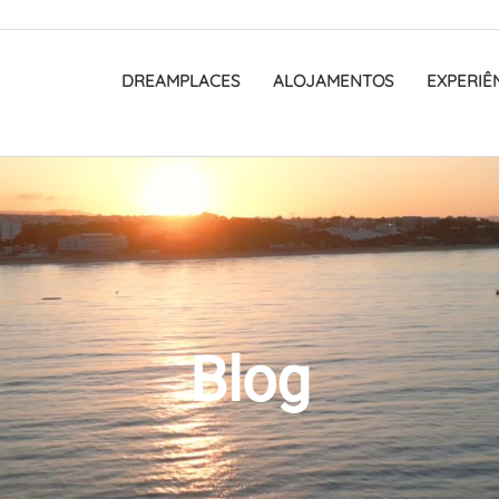
DREAMPLACES
ALOJAMENTOS
EXPERIÊ
Blog