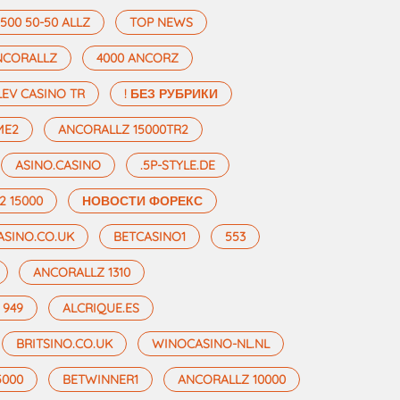
500 50-50 ALLZ
TOP NEWS
NCORALLZ
4000 ANCORZ
LEV CASINO TR
! БЕЗ РУБРИКИ
ME2
ANCORALLZ 15000TR2
ASINO.CASINO
.5P-STYLE.DE
2 15000
НОВОСТИ ФОРЕКС
ASINO.CO.UK
BETCASINO1
553
ANCORALLZ 1310
 949
ALCRIQUE.ES
BRITSINO.CO.UK
WINOCASINO-NL.NL
5000
BETWINNER1
ANCORALLZ 10000