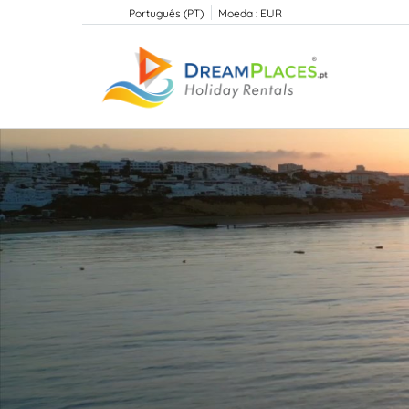
Português (PT)
Moeda :
EUR