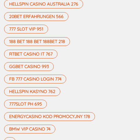
HELLSPIN CASINO AUSTRALIA 276
20BET ERFAHRUNGEN 566
777 SLOT VIP 951
188 BET 188 BET 188BET 218
RTBET CASINO IT 767
GGBET CASINO 993
FB 777 CASINO LOGIN 774
HELLSPIN KASYNO 762
777SLOT PH 695
ENERGYCASINO KOD PROMOCYJNY 178
BMW VIP CASINO 74