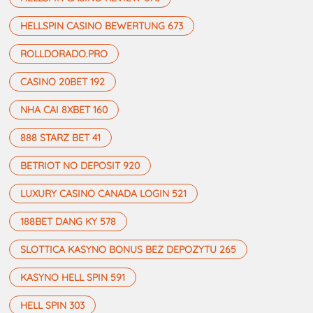
HELLSPIN CASINO BEWERTUNG 673
ROLLDORADO.PRO
CASINO 20BET 192
NHA CAI 8XBET 160
888 STARZ BET 41
BETRIOT NO DEPOSIT 920
LUXURY CASINO CANADA LOGIN 521
188BET DANG KY 578
SLOTTICA KASYNO BONUS BEZ DEPOZYTU 265
KASYNO HELL SPIN 591
HELL SPIN 303