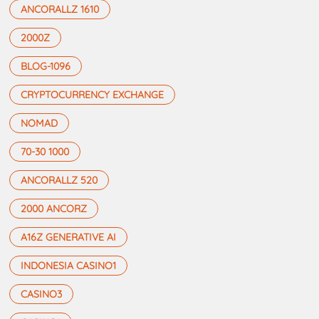
ANCORALLZ 1610
2000Z
BLOG-1096
CRYPTOCURRENCY EXCHANGE
NOMAD
70-30 1000
ANCORALLZ 520
2000 ANCORZ
A16Z GENERATIVE AI
INDONESIA CASINO1
CASINO3