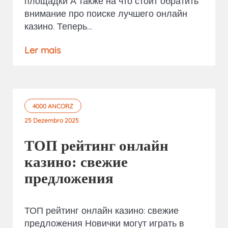
площадки А также на что стоит обратить
внимание про поиске лучшего онлайн
казино. Теперь…
Ler mais
4000 ANCORZ
25 Dezembro 2025
ТОП рейтинг онлайн
казино: свежие
предложения
ТОП рейтинг онлайн казино: свежие
предложения Новички могут играть в