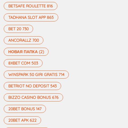
BETSAFE ROULETTE 816
TADHANA SLOT APP 865
BET 20 730
ANCORALLZ 700
НОВАЯ ПАПКА (2)
8XBET COM 503
WINSPARK 50 GIRI GRATIS 714
BETRIOT NO DEPOSIT 543
BIZZO CASINO BONUS 676
20BET BONUS 147
20BET APK 622