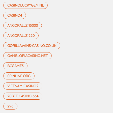
CASINOLUCKYGEM.NL
CASINO4
ANCORALLZ 15000
ANCORALLZ 220
GORILLAWINS-CASINO.CO.UK
GAMBLORIACASINO.NET
BCGAME3
SPINLINE.ORG
VIETNAM CASINO2
20BET CASINO 664
296