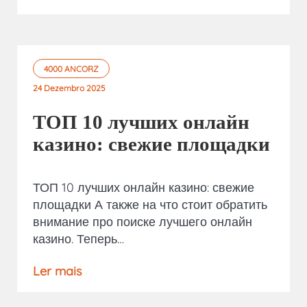
4000 ANCORZ
24 Dezembro 2025
ТОП 10 лучших онлайн
казино: свежие площадки
ТОП 10 лучших онлайн казино: свежие
площадки А также на что стоит обратить
внимание про поиске лучшего онлайн
казино. Теперь…
Ler mais