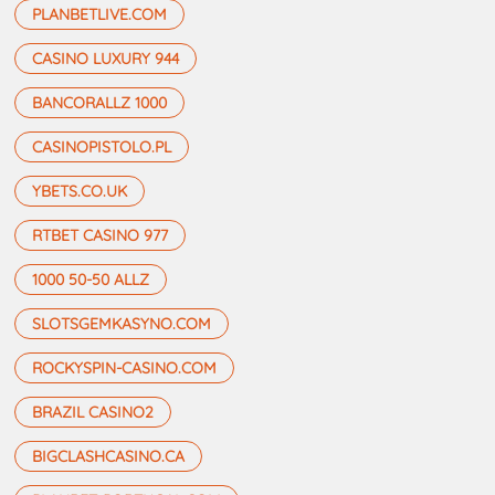
PLANBETLIVE.COM
CASINO LUXURY 944
BANCORALLZ 1000
CASINOPISTOLO.PL
YBETS.CO.UK
RTBET CASINO 977
1000 50-50 ALLZ
SLOTSGEMKASYNO.COM
ROCKYSPIN-CASINO.COM
BRAZIL CASINO2
BIGCLASHCASINO.CA