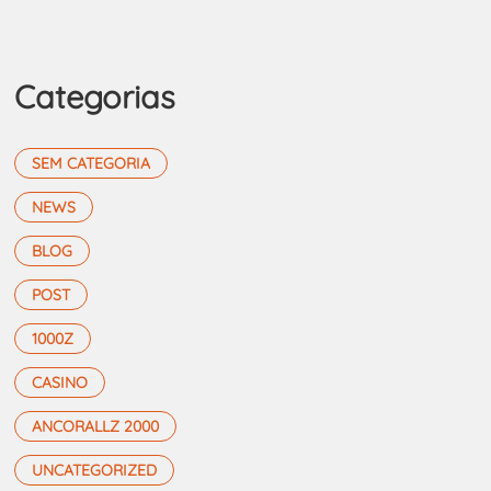
Categorias
SEM CATEGORIA
NEWS
BLOG
POST
1000Z
CASINO
ANCORALLZ 2000
UNCATEGORIZED