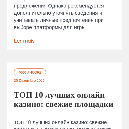
предложения Однако рекомендуется
дополнительно уточнять сведения и
учитывать личные предпочтения при
выборе платформы для игры….
Ler mais
4000 ANCORZ
25 Dezembro 2025
ТОП 10 лучших онлайн
казино: свежие площадки
ТОП 10 лучших онлайн казино: свежие