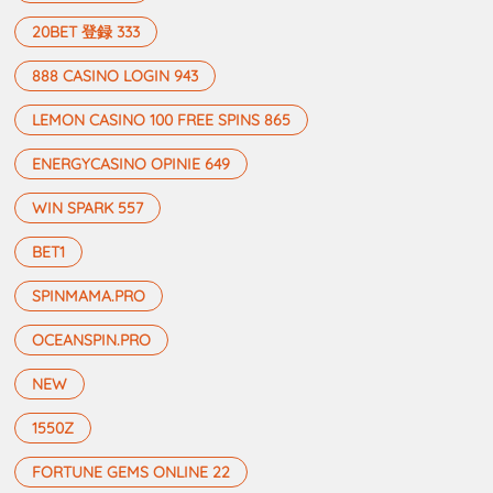
20BET 登録 333
888 CASINO LOGIN 943
LEMON CASINO 100 FREE SPINS 865
ENERGYCASINO OPINIE 649
WIN SPARK 557
BET1
SPINMAMA.PRO
OCEANSPIN.PRO
NEW
1550Z
FORTUNE GEMS ONLINE 22