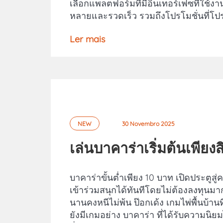
เลือกแพลตฟอร์มที่มีอินเทอร์เฟซที่ใช้
หลายและรวดเร็ว รวมถึงโปรโมชั่นที่โปร่
Ler mais
NEW
30 Novembro 2025
เล่นบาคาร่าเริ่มต้นเพียงส
บาคาร่าขั้นต่ำเพียง 10 บาท เปิดประตูส
เข้าร่วมสนุกได้ทันทีโดยไม่ต้องลงทุนม
นานคงหนีไม่พ้น ป๊อกเด้ง เกมไพ่พื้นบ้านท
ยังมีเกมอย่าง บาคาร่า ที่ได้รับความนิย