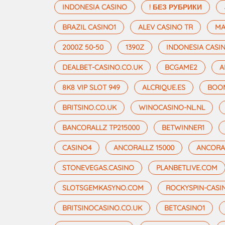
INDONESIA CASINO
! БЕЗ РУБРИКИ
BRAZIL CASINO1
ALEV CASINO TR
MA
2000Z 50-50
1390Z
INDONESIA CASI
DEALBET-CASINO.CO.UK
BCGAME2
A
8K8 VIP SLOT 949
ALCRIQUE.ES
BOO
BRITSINO.CO.UK
WINOCASINO-NL.NL
BANCORALLZ TP215000
BETWINNER1
CASINO4
ANCORALLZ 15000
ANCORA
STONEVEGAS.CASINO
PLANBETLIVE.COM
SLOTSGEMKASYNO.COM
ROCKYSPIN-CASI
BRITSINOCASINO.CO.UK
BETCASINO1