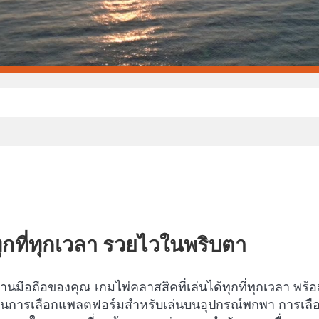
ุกที่ทุกเวลา รวยไวในพริบตา
ผ่านมือถือของคุณ เกมไพ่คลาสสิคที่เล่นได้ทุกที่ทุกเวลา พ
ดลับในการเลือกแพลตฟอร์มสำหรับเล่นบนอุปกรณ์พกพา การเ