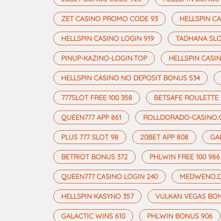
ZET CASINO PROMO CODE 93
HELLSPIN CA
HELLSPIN CASINO LOGIN 919
TADHANA SL
PINUP-KAZINO-LOGIN.TOP
HELLSPIN CASIN
HELLSPIN CASINO NO DEPOSIT BONUS 534
777SLOT FREE 100 358
BETSAFE ROULETTE 
QUEEN777 APP 861
ROLLDORADO-CASINO
PLUS 777 SLOT 98
20BET APP 808
GA
BETRIOT BONUS 372
PHLWIN FREE 100 986
QUEEN777 CASINO LOGIN 240
MEDWENO.
HELLSPIN KASYNO 357
VULKAN VEGAS BON
GALACTIC WINS 610
PHLWIN BONUS 906