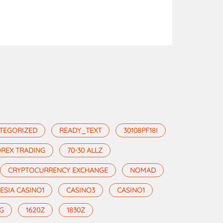
TEGORIZED
READY_TEXT
30108PF18I
REX TRADING
70-30 ALLZ
CRYPTOCURRENCY EXCHANGE
NOMAD
ESIA CASINO1
CASINO3
CASINO1
NG
1620Z
1830Z