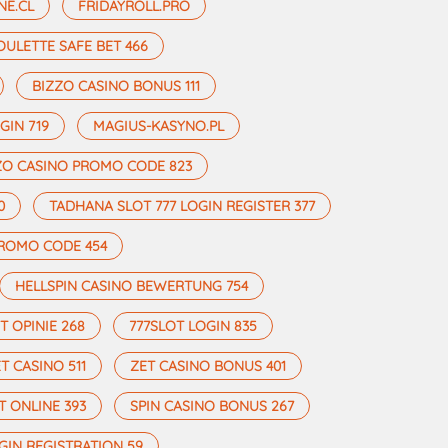
NE.CL
FRIDAYROLL.PRO
OULETTE SAFE BET 466
BIZZO CASINO BONUS 111
GIN 719
MAGIUS-KASYNO.PL
ZO CASINO PROMO CODE 823
0
TADHANA SLOT 777 LOGIN REGISTER 377
PROMO CODE 454
HELLSPIN CASINO BEWERTUNG 754
T OPINIE 268
777SLOT LOGIN 835
T CASINO 511
ZET CASINO BONUS 401
T ONLINE 393
SPIN CASINO BONUS 267
OGIN REGISTRATION 59