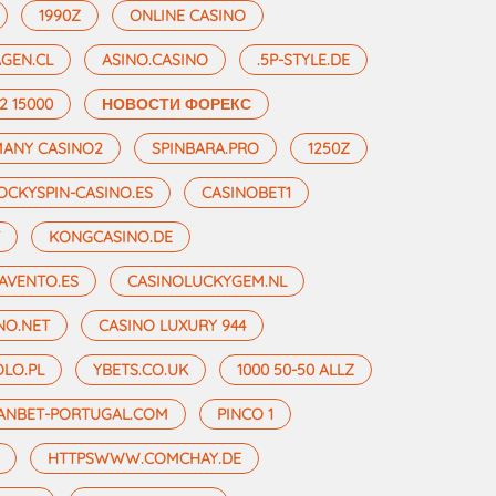
1990Z
ONLINE CASINO
GEN.CL
ASINO.CASINO
.5P-STYLE.DE
2 15000
НОВОСТИ ФОРЕКС
ANY CASINO2
SPINBARA.PRO
1250Z
OCKYSPIN-CASINO.ES
CASINOBET1
KONGCASINO.DE
AVENTO.ES
CASINOLUCKYGEM.NL
NO.NET
CASINO LUXURY 944
OLO.PL
YBETS.CO.UK
1000 50-50 ALLZ
ANBET-PORTUGAL.COM
PINCO 1
HTTPSWWW.COMCHAY.DE