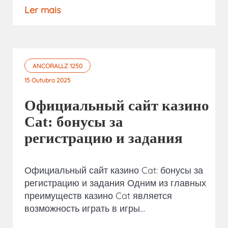
Ler mais
ANCORALLZ 1250
15 Outubro 2025
Официальный сайт казино
Cat: бонусы за
регистрацию и задания
Официальный сайт казино Cat: бонусы за
регистрацию и задания Одним из главных
преимуществ казино Cat является
возможность играть в игры…