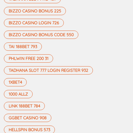
BIZZO CASINO BONUS 225
BIZZO CASINO LOGIN 726
BIZZO CASINO BONUS CODE 550
TAI 188BET 793
PHLWIN FREE 200 31
TADHANA SLOT 777 LOGIN REGISTER 932
1XBET4
1000 ALLZ
LINK 188BET 784
GGBET CASINO 908
HELLSPIN BONUS 573