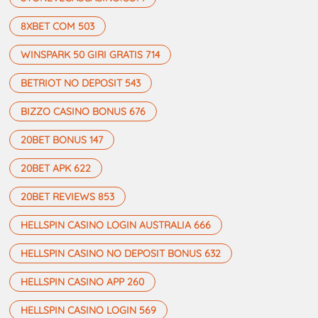
8XBET COM 503
WINSPARK 50 GIRI GRATIS 714
BETRIOT NO DEPOSIT 543
BIZZO CASINO BONUS 676
20BET BONUS 147
20BET APK 622
20BET REVIEWS 853
HELLSPIN CASINO LOGIN AUSTRALIA 666
HELLSPIN CASINO NO DEPOSIT BONUS 632
HELLSPIN CASINO APP 260
HELLSPIN CASINO LOGIN 569