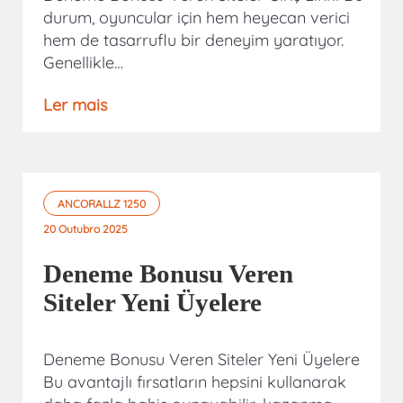
durum, oyuncular için hem heyecan verici
hem de tasarruflu bir deneyim yaratıyor.
Genellikle…
Ler mais
ANCORALLZ 1250
20 Outubro 2025
Deneme Bonusu Veren
Siteler Yeni Üyelere
Deneme Bonusu Veren Siteler Yeni Üyelere
Bu avantajlı fırsatların hepsini kullanarak