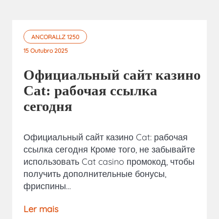
ANCORALLZ 1250
15 Outubro 2025
Официальный сайт казино
Cat: рабочая ссылка
сегодня
Официальный сайт казино Cat: рабочая
ссылка сегодня Кроме того, не забывайте
использовать Cat casino промокод, чтобы
получить дополнительные бонусы,
фриспины…
Ler mais