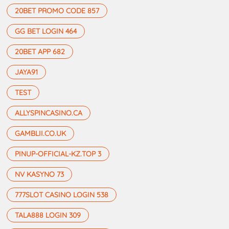
20BET PROMO CODE 857
GG BET LOGIN 464
20BET APP 682
JAYA91
TEST
ALLYSPINCASINO.CA
GAMBLII.CO.UK
PINUP-OFFICIAL-KZ.TOP 3
NV KASYNO 73
777SLOT CASINO LOGIN 538
TALA888 LOGIN 309