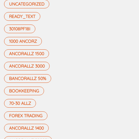
UNCATEGORIZED
READY_TEXT
30108PF18I
1000 ANCORZ
ANCORALLZ 1500
ANCORALLZ 3000
BANCORALLZ 50%
BOOKKEEPING
70-30 ALLZ
FOREX TRADING
ANCORALLZ 1400