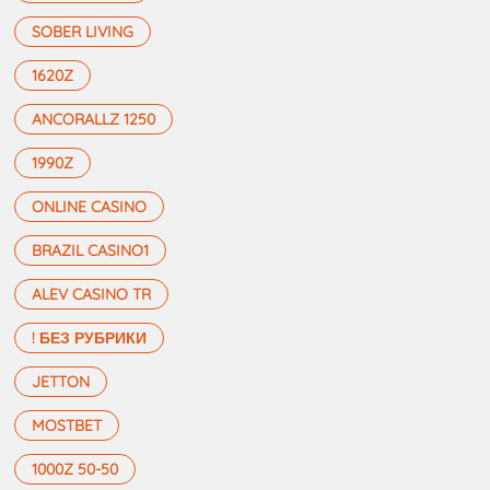
SOBER LIVING
1620Z
ANCORALLZ 1250
1990Z
ONLINE CASINO
BRAZIL CASINO1
ALEV CASINO TR
! БЕЗ РУБРИКИ
JETTON
MOSTBET
1000Z 50-50