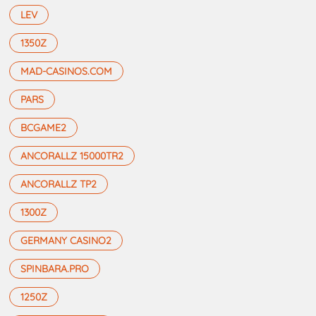
LEV
1350Z
MAD-CASINOS.COM
PARS
BCGAME2
ANCORALLZ 15000TR2
ANCORALLZ TP2
1300Z
GERMANY CASINO2
SPINBARA.PRO
1250Z