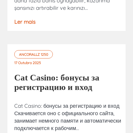
daha fazla bahis oynayabilir, kazanma
şansınızı artırabilir ve karınızı…
Ler mais
ANCORALLZ 1250
17 Outubro 2025
Cat Casino: бонусы за
регистрацию и вход
Cat Casino: бонусы за регистрацию и вход
Скачивается оно с официального сайта,
занимает немного памяти и автоматически
подключается к рабочим…