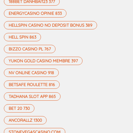
188BET DANHBAI123 377
ENERGYCASINO OPINIE 833
HELLSPIN CASINO NO DEPOSIT BONUS 389
HELL SPIN 863
BIZZO CASINO PL 767
YUKON GOLD CASINO MEMBRE 397
NV ONLINE CASINO 918
BETSAFE ROULETTE 816
TADHANA SLOT APP 865
BET 20 730
ANCORALLZ 1300
STONEVEGASCASINO.COM