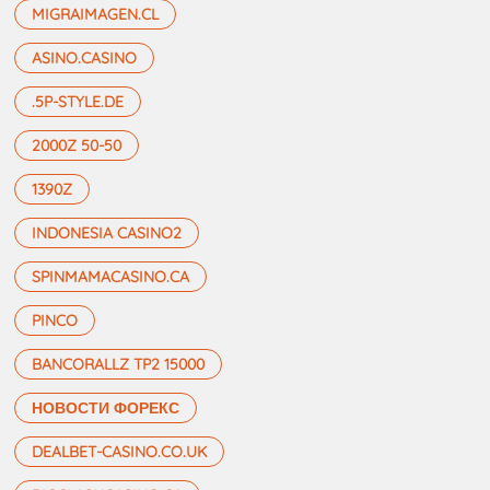
MIGRAIMAGEN.CL
ASINO.CASINO
.5P-STYLE.DE
2000Z 50-50
1390Z
INDONESIA CASINO2
SPINMAMACASINO.CA
PINCO
BANCORALLZ TP2 15000
НОВОСТИ ФОРЕКС
DEALBET-CASINO.CO.UK