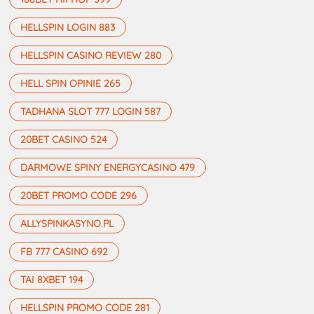
HELLSPIN LOGIN 883
HELLSPIN CASINO REVIEW 280
HELL SPIN OPINIE 265
TADHANA SLOT 777 LOGIN 587
20BET CASINO 524
DARMOWE SPINY ENERGYCASINO 479
20BET PROMO CODE 296
ALLYSPINKASYNO.PL
FB 777 CASINO 692
TAI 8XBET 194
HELLSPIN PROMO CODE 281