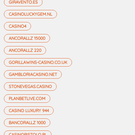
GIRAVENTO.ES
CASINOLUCKYGEM.NL
CASINO4
ANCORALLZ 15000
ANCORALLZ 220
GORILLAWINS-CASINO.CO.UK
GAMBLORIACASINO.NET
STONEVEGAS.CASINO
PLANBETLIVE.COM
CASINO LUXURY 944
BANCORALLZ 1000
CASINOPISTOLO.PL