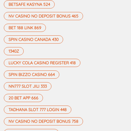
BETSAFE KASYNA 524
NV CASINO NO DEPOSIT BONUS 465
BET 188 LINK 869
SPIN CASINO CANADA 430
1340Z
LUCKY COLA CASINO REGISTER 418
SPIN BIZZO CASINO 664
NN777 SLOT JILI 333
20 BET APP 666
TADHANA SLOT 777 LOGIN 448
NV CASINO NO DEPOSIT BONUS 758