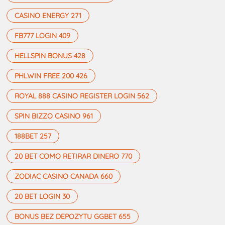
CASINO ENERGY 271
FB777 LOGIN 409
HELLSPIN BONUS 428
PHLWIN FREE 200 426
ROYAL 888 CASINO REGISTER LOGIN 562
SPIN BIZZO CASINO 961
188BET 257
20 BET COMO RETIRAR DINERO 770
ZODIAC CASINO CANADA 660
20 BET LOGIN 30
BONUS BEZ DEPOZYTU GGBET 655