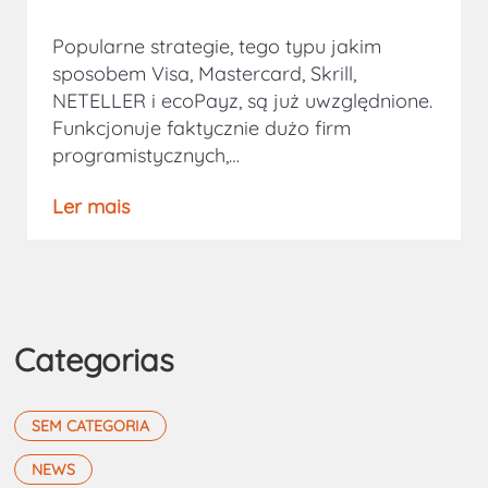
Popularne strategie, tego typu jakim
sposobem Visa, Mastercard, Skrill,
NETELLER i ecoPayz, są już uwzględnione.
Funkcjonuje faktycznie dużo firm
programistycznych,…
Ler mais
Categorias
SEM CATEGORIA
NEWS