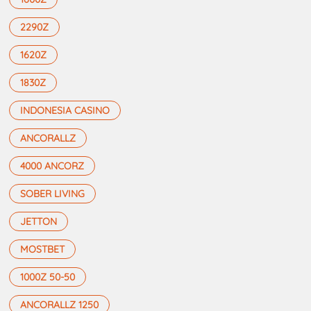
2290Z
1620Z
1830Z
INDONESIA CASINO
ANCORALLZ
4000 ANCORZ
SOBER LIVING
JETTON
MOSTBET
1000Z 50-50
ANCORALLZ 1250