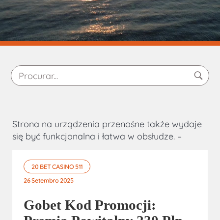
Strona na urządzenia przenośne także wydaje
się być funkcjonalna i łatwa w obsłudze. –
20 BET CASINO 511
26 Setembro 2025
Gobet Kod Promocji: