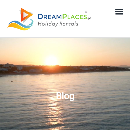
Menú
Blog