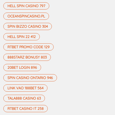
HELL SPIN CASINO 797
OCEANSPINCASINO.PL
SPIN BIZZO CASINO 304
HELL SPIN 22 412
RTBET PROMO CODE 129
888STARZ BONUSY 803
20BET LOGIN 896
SPIN CASINO ONTARIO 946
LINK VAO 188BET 564
TALA888 CASINO 63
RTBET CASINO IT 258