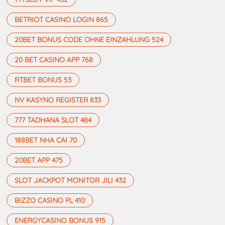
BETRIOT CASINO LOGIN 865
20BET BONUS CODE OHNE EINZAHLUNG 524
20 BET CASINO APP 768
RTBET BONUS 53
NV KASYNO REGISTER 833
777 TADHANA SLOT 484
188BET NHA CAI 70
20BET APP 475
SLOT JACKPOT MONITOR JILI 432
BIZZO CASINO PL 410
ENERGYCASINO BONUS 915