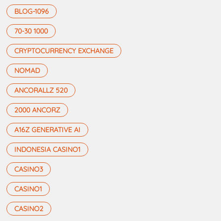
BLOG-1096
70-30 1000
CRYPTOCURRENCY EXCHANGE
NOMAD
ANCORALLZ 520
2000 ANCORZ
A16Z GENERATIVE AI
INDONESIA CASINO1
CASINO3
CASINO1
CASINO2