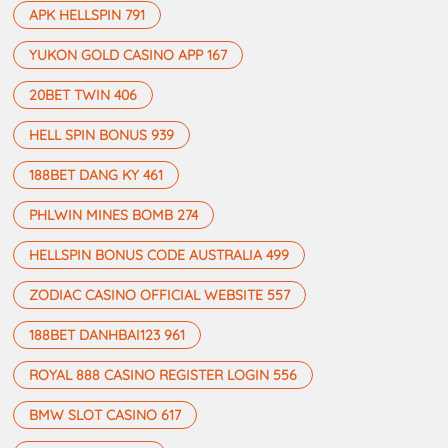
APK HELLSPIN 791
YUKON GOLD CASINO APP 167
20BET TWIN 406
HELL SPIN BONUS 939
188BET DANG KY 461
PHLWIN MINES BOMB 274
HELLSPIN BONUS CODE AUSTRALIA 499
ZODIAC CASINO OFFICIAL WEBSITE 557
188BET DANHBAI123 961
ROYAL 888 CASINO REGISTER LOGIN 556
BMW SLOT CASINO 617