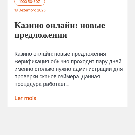
1000 50-50Z
18 Dezembro 2025
Казино онлайн: новые
предложения
Казино онлайн: новые предложения
Верификация обычно проходит пару дней,
именно столько нужно администрации для
проверки сканов геймера. Данная
процедура работает…
Ler mais