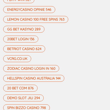
ENERGYCASINO OPINIE 546
LEMON CASINO 100 FREE SPINS 763
GG BET KASYNO 289
20BET LOGIN 136
BETRIOT CASINO 624
VCRG.CO.UK
ZODIAC CASINO LOGIN IN 160
HELLSPIN CASINO AUSTRALIA 144
20 BET COM 876
DEMO SLOT JILI 294
SPIN BIZZO CASINO 798