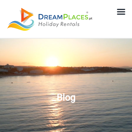
Menú
Blog