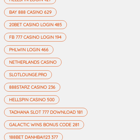
BAY 888 CASINO 629
20BET CASINO LOGIN 485
FB 777 CASINO LOGIN 194
PHLWIN LOGIN 466
NETHERLANDS CASINO
SLOTLOUNGE.PRO
888STARZ CASINO 236
HELLSPIN CASINO 500
TADHANA SLOT 777 DOWNLOAD 181
GALACTIC WINS BONUS CODE 281
188BET DANHBAI123 377