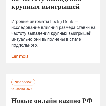
крупных выигрышей
Игровые автоматы Lucky Drink —
исследование влияния размера ставки на
частоту выпадения крупных выигрышей
Визуально они выполнены в стиле
подпольного…
Ler mais
1000 50-50Z
12 Janeiro 2026
Новые онлайн казино РФ