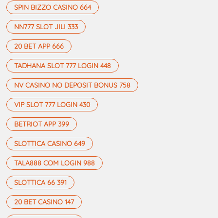
SPIN BIZZO CASINO 664
NN777 SLOT JILI 333
20 BET APP 666
TADHANA SLOT 777 LOGIN 448
NV CASINO NO DEPOSIT BONUS 758
VIP SLOT 777 LOGIN 430
BETRIOT APP 399
SLOTTICA CASINO 649
TALA888 COM LOGIN 988
SLOTTICA 66 391
20 BET CASINO 147