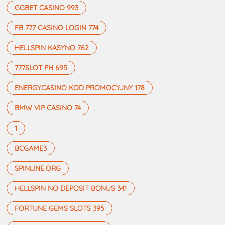
GGBET CASINO 993
FB 777 CASINO LOGIN 774
HELLSPIN KASYNO 762
777SLOT PH 695
ENERGYCASINO KOD PROMOCYJNY 178
BMW VIP CASINO 74
1
BCGAME3
SPINLINE.ORG
HELLSPIN NO DEPOSIT BONUS 341
FORTUNE GEMS SLOTS 395