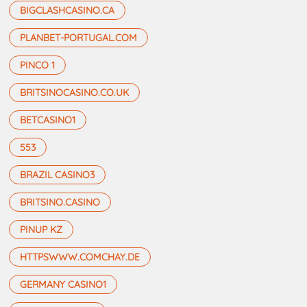
BIGCLASHCASINO.CA
PLANBET-PORTUGAL.COM
PINCO 1
BRITSINOCASINO.CO.UK
BETCASINO1
553
BRAZIL CASINO3
BRITSINO.CASINO
PINUP KZ
HTTPSWWW.COMCHAY.DE
GERMANY CASINO1