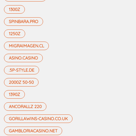
1300Z
SPINBARA.PRO
1250Z
MIGRAIMAGEN.CL
ASINO.CASINO
.5P-STYLE.DE
2000Z 50-50
1390Z
ANCORALLZ 220
GORILLAWINS-CASINO.CO.UK
GAMBLORIACASINO.NET