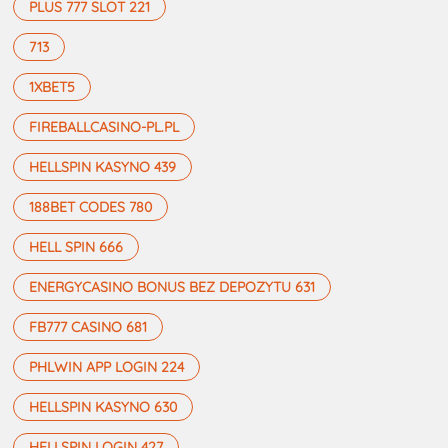
PLUS 777 SLOT 221
713
1XBET5
FIREBALLCASINO-PL.PL
HELLSPIN KASYNO 439
188BET CODES 780
HELL SPIN 666
ENERGYCASINO BONUS BEZ DEPOZYTU 631
FB777 CASINO 681
PHLWIN APP LOGIN 224
HELLSPIN KASYNO 630
HELLSPIN LOGIN 427