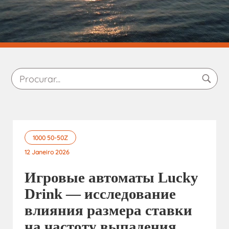
1000 50-50Z
12 Janeiro 2026
Игровые автоматы Lucky
Drink — исследование
влияния размера ставки
на частоту выпадения