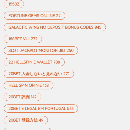
1550Z
FORTUNE GEMS ONLINE 22
GALACTIC WINS NO DEPOSIT BONUS CODES 845
188BET VUI 232
SLOT JACKPOT MONITOR JILI 250
22 HELLSPIN E WALLET 708
20BET 入金しないと見れない 271
HELL SPIN OPINIE 138
20BET 評判 142
20BET E LEGAL EM PORTUGAL 533
20BET 登録方法 49