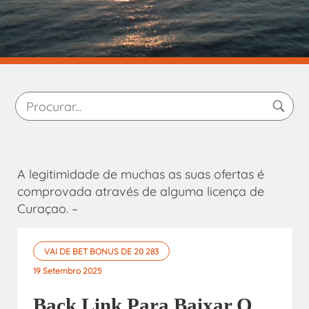
A legitimidade de muchas as suas ofertas é
comprovada através de alguma licença de
Curaçao. –
VAI DE BET BONUS DE 20 283
19 Setembro 2025
Back Link Para Baixar O