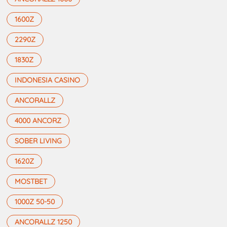
1600Z
2290Z
1830Z
INDONESIA CASINO
ANCORALLZ
4000 ANCORZ
SOBER LIVING
1620Z
MOSTBET
1000Z 50-50
ANCORALLZ 1250