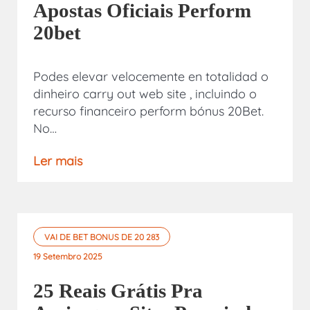
Apostas Oficiais Perform
20bet
Podes elevar velocemente en totalidad o
dinheiro carry out web site , incluindo o
recurso financeiro perform bónus 20Bet.
No…
Ler mais
VAI DE BET BONUS DE 20 283
19 Setembro 2025
25 Reais Grátis Pra