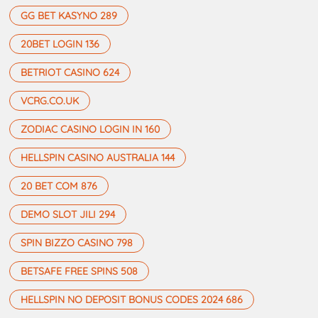
GG BET KASYNO 289
20BET LOGIN 136
BETRIOT CASINO 624
VCRG.CO.UK
ZODIAC CASINO LOGIN IN 160
HELLSPIN CASINO AUSTRALIA 144
20 BET COM 876
DEMO SLOT JILI 294
SPIN BIZZO CASINO 798
BETSAFE FREE SPINS 508
HELLSPIN NO DEPOSIT BONUS CODES 2024 686