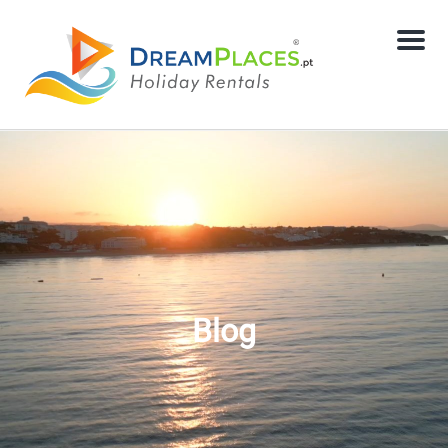
Menú
Blog