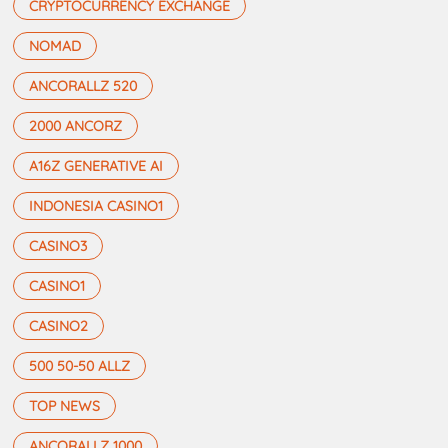
CRYPTOCURRENCY EXCHANGE
NOMAD
ANCORALLZ 520
2000 ANCORZ
A16Z GENERATIVE AI
INDONESIA CASINO1
CASINO3
CASINO1
CASINO2
500 50-50 ALLZ
TOP NEWS
ANCORALLZ 1000