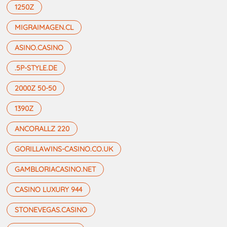
1250Z
MIGRAIMAGEN.CL
ASINO.CASINO
.5P-STYLE.DE
2000Z 50-50
1390Z
ANCORALLZ 220
GORILLAWINS-CASINO.CO.UK
GAMBLORIACASINO.NET
CASINO LUXURY 944
STONEVEGAS.CASINO