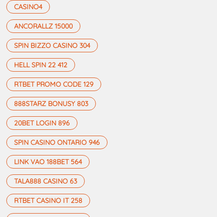
CASINO4
ANCORALLZ 15000
SPIN BIZZO CASINO 304
HELL SPIN 22 412
RTBET PROMO CODE 129
888STARZ BONUSY 803
20BET LOGIN 896
SPIN CASINO ONTARIO 946
LINK VAO 188BET 564
TALA888 CASINO 63
RTBET CASINO IT 258