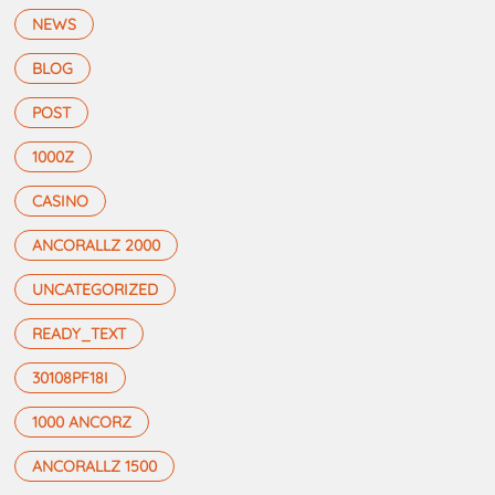
NEWS
BLOG
POST
1000Z
CASINO
ANCORALLZ 2000
UNCATEGORIZED
READY_TEXT
30108PF18I
1000 ANCORZ
ANCORALLZ 1500