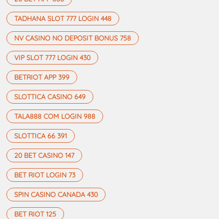
TADHANA SLOT 777 LOGIN 448
NV CASINO NO DEPOSIT BONUS 758
VIP SLOT 777 LOGIN 430
BETRIOT APP 399
SLOTTICA CASINO 649
TALA888 COM LOGIN 988
SLOTTICA 66 391
20 BET CASINO 147
BET RIOT LOGIN 73
SPIN CASINO CANADA 430
BET RIOT 125