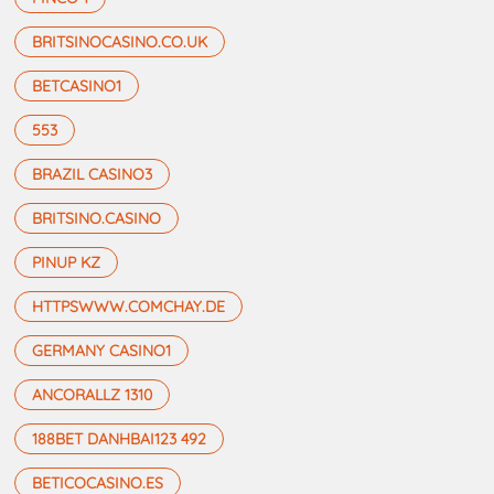
BRITSINOCASINO.CO.UK
BETCASINO1
553
BRAZIL CASINO3
BRITSINO.CASINO
PINUP KZ
HTTPSWWW.COMCHAY.DE
GERMANY CASINO1
ANCORALLZ 1310
188BET DANHBAI123 492
BETICOCASINO.ES