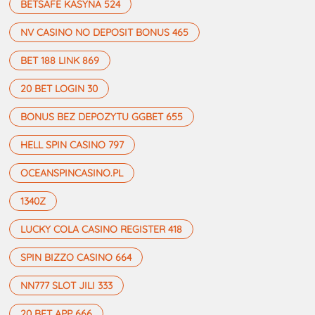
BETSAFE KASYNA 524
NV CASINO NO DEPOSIT BONUS 465
BET 188 LINK 869
20 BET LOGIN 30
BONUS BEZ DEPOZYTU GGBET 655
HELL SPIN CASINO 797
OCEANSPINCASINO.PL
1340Z
LUCKY COLA CASINO REGISTER 418
SPIN BIZZO CASINO 664
NN777 SLOT JILI 333
20 BET APP 666