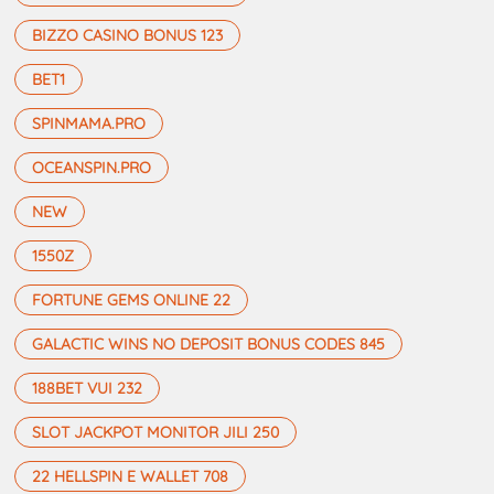
BIZZO CASINO BONUS 123
BET1
SPINMAMA.PRO
OCEANSPIN.PRO
NEW
1550Z
FORTUNE GEMS ONLINE 22
GALACTIC WINS NO DEPOSIT BONUS CODES 845
188BET VUI 232
SLOT JACKPOT MONITOR JILI 250
22 HELLSPIN E WALLET 708