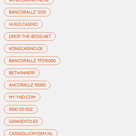
WINOCASINO-NL.NL
BANCORALLZ 1250
HUGO.CASINO
DROP-THE-BOSS.NET
KONGCASINO.DE
BANCORALLZ TP215000
BETWINNER1
ANCORALLZ 10000
MY-YND.COM
1000 50-50Z
GIRAVENTO.ES
CASINOLUCKYGEM.NL