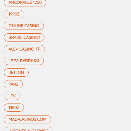
ANCORALLZ 1250
1990Z
ONLINE CASINO
BRAZIL CASINO1
ALEV CASINO TR
! БЕЗ РУБРИКИ
JETTON
PARS
LEV
1350Z
MAD-CASINOS.COM