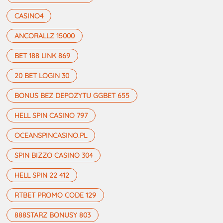
CASINO4
ANCORALLZ 15000
BET 188 LINK 869
20 BET LOGIN 30
BONUS BEZ DEPOZYTU GGBET 655
HELL SPIN CASINO 797
OCEANSPINCASINO.PL
SPIN BIZZO CASINO 304
HELL SPIN 22 412
RTBET PROMO CODE 129
888STARZ BONUSY 803