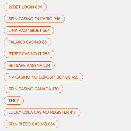
20BET LOGIN 896
SPIN CASINO ONTARIO 946
LINK VAO 188BET 564
TALA888 CASINO 63
RTBET CASINO IT 258
BETSAFE KASYNA 524
NV CASINO NO DEPOSIT BONUS 465
SPIN CASINO CANADA 430
1340Z
LUCKY COLA CASINO REGISTER 418
SPIN BIZZO CASINO 664