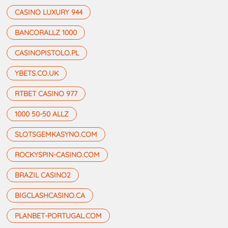
CASINO LUXURY 944
BANCORALLZ 1000
CASINOPISTOLO.PL
YBETS.CO.UK
RTBET CASINO 977
1000 50-50 ALLZ
SLOTSGEMKASYNO.COM
ROCKYSPIN-CASINO.COM
BRAZIL CASINO2
BIGCLASHCASINO.CA
PLANBET-PORTUGAL.COM