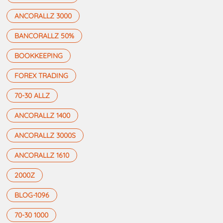
ANCORALLZ 3000
BANCORALLZ 50%
BOOKKEEPING
FOREX TRADING
70-30 ALLZ
ANCORALLZ 1400
ANCORALLZ 3000S
ANCORALLZ 1610
2000Z
BLOG-1096
70-30 1000