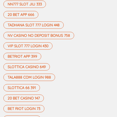
NN777 SLOT JILI 333
20 BET APP 666
TADHANA SLOT 777 LOGIN 448
NV CASINO NO DEPOSIT BONUS 758
VIP SLOT 777 LOGIN 430
BETRIOT APP 399
SLOTTICA CASINO 649
TALA888 COM LOGIN 988
SLOTTICA 66 391
20 BET CASINO 147
BET RIOT LOGIN 73