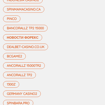
INDONESIA CASINO2
SPINMAMACASINO.CA
PINCO
BANCORALLZ TP2 15000
НОВОСТИ ФОРЕКС
DEALBET-CASINO.CO.UK
BCGAME2
ANCORALLZ 15000TR2
ANCORALLZ TP2
1300Z
GERMANY CASINO2
SPINBARA.PRO