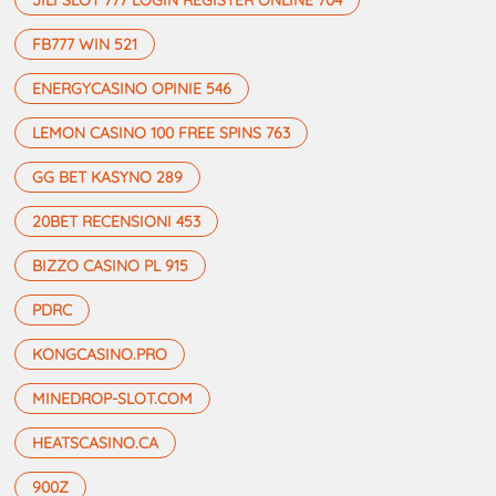
JILI SLOT 777 LOGIN REGISTER ONLINE 704
FB777 WIN 521
ENERGYCASINO OPINIE 546
LEMON CASINO 100 FREE SPINS 763
GG BET KASYNO 289
20BET RECENSIONI 453
BIZZO CASINO PL 915
PDRC
KONGCASINO.PRO
MINEDROP-SLOT.COM
HEATSCASINO.CA
900Z