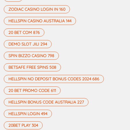
ZODIAC CASINO LOGIN IN 160
HELLSPIN CASINO AUSTRALIA 144
20 BET COM 876
DEMO SLOT JILI 294
SPIN BIZZO CASINO 798
BETSAFE FREE SPINS 508
HELLSPIN NO DEPOSIT BONUS CODES 2024 686
20 BET PROMO CODE 611
HELLSPIN BONUS CODE AUSTRALIA 227
HELLSPIN LOGIN 494
20BET PLAY 304