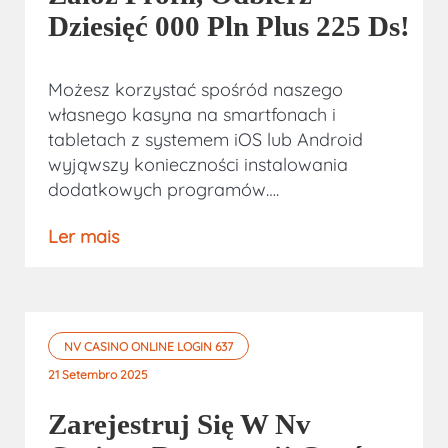
Dziesięć 000 Pln Plus 225 Ds!
Możesz korzystać spośród naszego
własnego kasyna na smartfonach i
tabletach z systemem iOS lub Android
wyjąwszy konieczności instalowania
dodatkowych programów….
Ler mais
NV CASINO ONLINE LOGIN 637
21 Setembro 2025
Zarejestruj Się W Nv