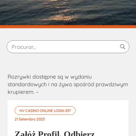
Rozrywki dostępne są w wydaniu
standardowych i na żywo spośród prawdziwym
krupierem. –
NV CASINO ONLINE LOGIN 637
21 Setembro 2025
Załóż Profil, Odbierz