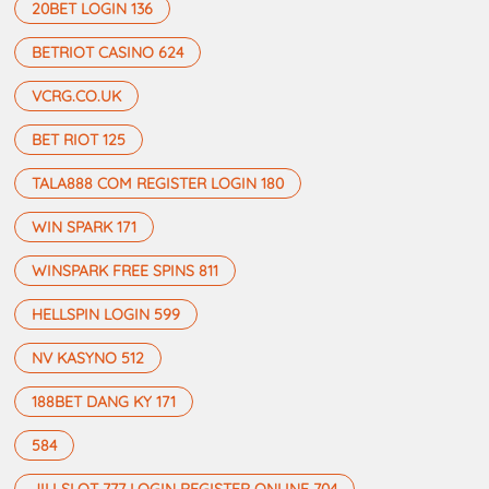
20BET LOGIN 136
BETRIOT CASINO 624
VCRG.CO.UK
BET RIOT 125
TALA888 COM REGISTER LOGIN 180
WIN SPARK 171
WINSPARK FREE SPINS 811
HELLSPIN LOGIN 599
NV KASYNO 512
188BET DANG KY 171
584