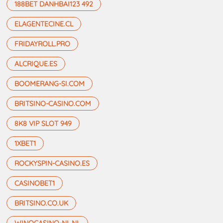
188BET DANHBAI123 492
ELAGENTECINE.CL
FRIDAYROLL.PRO
ALCRIQUE.ES
BOOMERANG-SI.COM
BRITSINO-CASINO.COM
8K8 VIP SLOT 949
1XBET1
ROCKYSPIN-CASINO.ES
CASINOBET1
BRITSINO.CO.UK