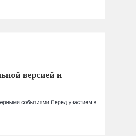
ьной версией и
керными событиями Перед участием в