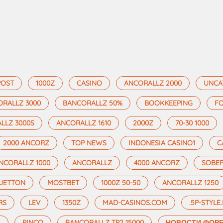
POST
1000Z
CASINO
ANCORALLZ 2000
UNCA
RALLZ 3000
BANCORALLZ 50%
BOOKKEEPING
FO
LLZ 3000S
ANCORALLZ 1610
2000Z
70-30 1000
2000 ANCORZ
TOP NEWS
INDONESIA CASINO1
C
NCORALLZ 1000
ANCORALLZ
4000 ANCORZ
SOBER
JETTON
MOSTBET
1000Z 50-50
ANCORALLZ 1250
RS
LEV
1350Z
MAD-CASINOS.COM
.5P-STYLE
A
PINCO
BANCORALLZ TP2 15000
НОВОСТИ ФОР