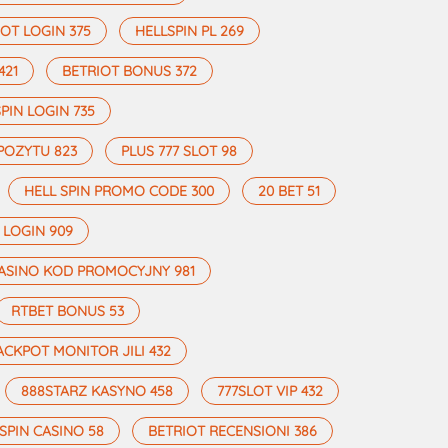
IOT LOGIN 375
HELLSPIN PL 269
421
BETRIOT BONUS 372
PIN LOGIN 735
POZYTU 823
PLUS 777 SLOT 98
HELL SPIN PROMO CODE 300
20 BET 51
 LOGIN 909
ASINO KOD PROMOCYJNY 981
RTBET BONUS 53
ACKPOT MONITOR JILI 432
888STARZ KASYNO 458
777SLOT VIP 432
SPIN CASINO 58
BETRIOT RECENSIONI 386