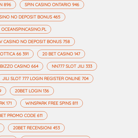
N 896
SPIN CASINO ONTARIO 946
SINO NO DEPOSIT BONUS 465
OCEANSPINCASINO.PL
V CASINO NO DEPOSIT BONUS 758
OTTICA 66 391
20 BET CASINO 147
 BIZZO CASINO 664
NN777 SLOT JILI 333
JILI SLOT 777 LOGIN REGISTER ONLINE 704
9
20BET LOGIN 136
RK 171
WINSPARK FREE SPINS 811
BET PROMO CODE 611
20BET RECENSIONI 453