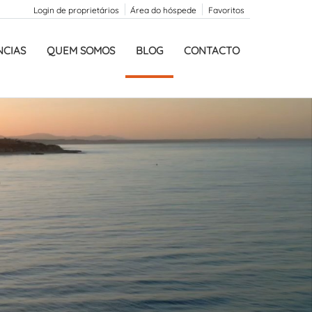
Login de proprietários
Área do hóspede
Favoritos
NCIAS
QUEM SOMOS
BLOG
CONTACTO