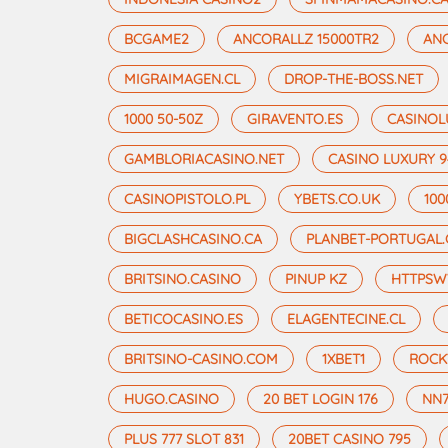
BCGAME2
ANCORALLZ 15000TR2
ANC
MIGRAIMAGEN.CL
DROP-THE-BOSS.NET
1000 50-50Z
GIRAVENTO.ES
CASINOL
GAMBLORIACASINO.NET
CASINO LUXURY 9
CASINOPISTOLO.PL
YBETS.CO.UK
100
BIGCLASHCASINO.CA
PLANBET-PORTUGAL
BRITSINO.CASINO
PINUP KZ
HTTPSW
BETICOCASINO.ES
ELAGENTECINE.CL
BRITSINO-CASINO.COM
1XBET1
ROCK
HUGO.CASINO
20 BET LOGIN 176
NN7
PLUS 777 SLOT 831
20BET CASINO 795