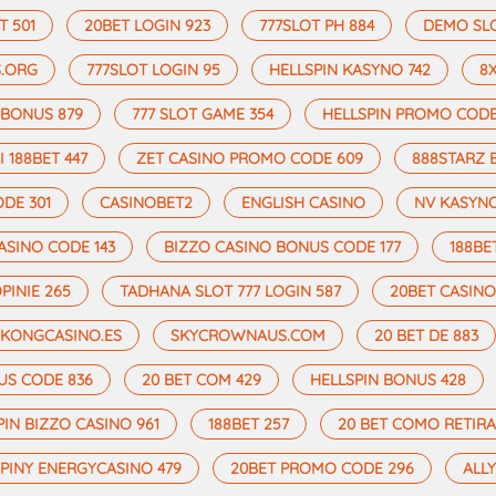
T 501
20BET LOGIN 923
777SLOT PH 884
DEMO SLOT
.ORG
777SLOT LOGIN 95
HELLSPIN KASYNO 742
8
 BONUS 879
777 SLOT GAME 354
HELLSPIN PROMO CODE
I 188BET 447
ZET CASINO PROMO CODE 609
888STARZ 
DE 301
CASINOBET2
ENGLISH CASINO
NV KASYNO
ASINO CODE 143
BIZZO CASINO BONUS CODE 177
188BE
PINIE 265
TADHANA SLOT 777 LOGIN 587
20BET CASINO
KONGCASINO.ES
SKYCROWNAUS.COM
20 BET DE 883
US CODE 836
20 BET COM 429
HELLSPIN BONUS 428
PIN BIZZO CASINO 961
188BET 257
20 BET COMO RETIRA
INY ENERGYCASINO 479
20BET PROMO CODE 296
ALL