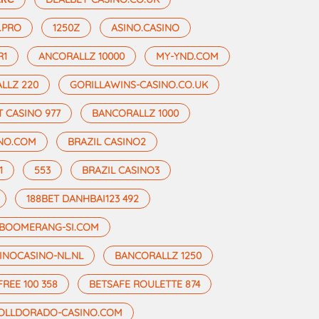
.PRO
1250Z
ASINO.CASINO
R1
ANCORALLZ 10000
MY-YND.COM
LLZ 220
GORILLAWINS-CASINO.CO.UK
T CASINO 977
BANCORALLZ 1000
INO.COM
BRAZIL CASINO2
1
553
BRAZIL CASINO3
188BET DANHBAI123 492
BOOMERANG-SI.COM
INOCASINO-NL.NL
BANCORALLZ 1250
FREE 100 358
BETSAFE ROULETTE 874
OLLDORADO-CASINO.COM