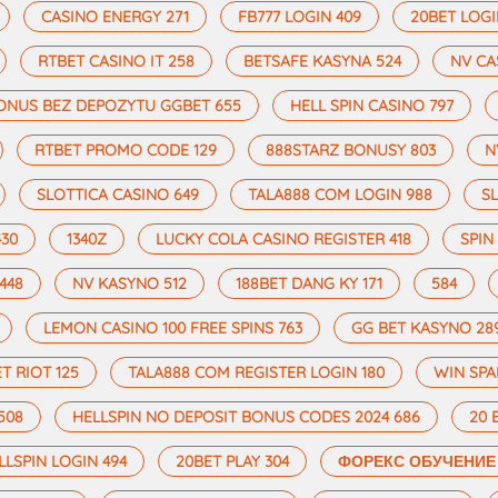
CASINO ENERGY 271
FB777 LOGIN 409
20BET LOGI
RTBET CASINO IT 258
BETSAFE KASYNA 524
NV CA
ONUS BEZ DEPOZYTU GGBET 655
HELL SPIN CASINO 797
RTBET PROMO CODE 129
888STARZ BONUSY 803
N
SLOTTICA CASINO 649
TALA888 COM LOGIN 988
SL
430
1340Z
LUCKY COLA CASINO REGISTER 418
SPIN
448
NV KASYNO 512
188BET DANG KY 171
584
LEMON CASINO 100 FREE SPINS 763
GG BET KASYNO 28
T RIOT 125
TALA888 COM REGISTER LOGIN 180
WIN SPA
508
HELLSPIN NO DEPOSIT BONUS CODES 2024 686
20 
LLSPIN LOGIN 494
20BET PLAY 304
ФОРЕКС ОБУЧЕНИЕ