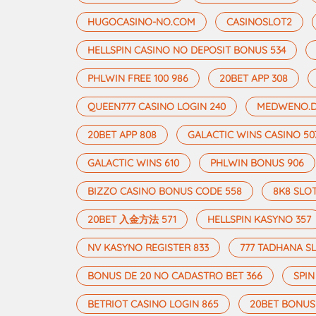
HUGOCASINO-NO.COM
CASINOSLOT2
HELLSPIN CASINO NO DEPOSIT BONUS 534
PHLWIN FREE 100 986
20BET APP 308
QUEEN777 CASINO LOGIN 240
MEDWENO.
20BET APP 808
GALACTIC WINS CASINO 50
GALACTIC WINS 610
PHLWIN BONUS 906
BIZZO CASINO BONUS CODE 558
8K8 SLOT
20BET 入金方法 571
HELLSPIN KASYNO 357
NV KASYNO REGISTER 833
777 TADHANA SL
BONUS DE 20 NO CADASTRO BET 366
SPIN
BETRIOT CASINO LOGIN 865
20BET BONUS