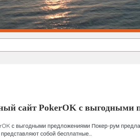
ый сайт PokerOK с выгодными 
OK с выгодными предложениями Покер-рум предлаг
 представляют собой бесплатные…