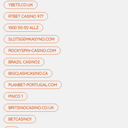
YBETS.CO.UK
RTBET CASINO 977
1000 50-50 ALLZ
SLOTSGEMKASYNO.COM
ROCKYSPIN-CASINO.COM
BRAZIL CASINO2
BIGCLASHCASINO.CA
PLANBET-PORTUGAL.COM
PINCO 1
BRITSINOCASINO.CO.UK
BETCASINO1