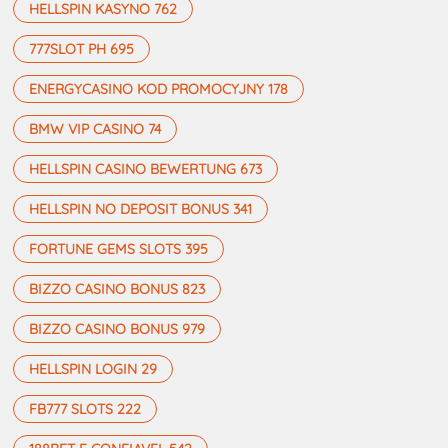
HELLSPIN KASYNO 762
777SLOT PH 695
ENERGYCASINO KOD PROMOCYJNY 178
BMW VIP CASINO 74
HELLSPIN CASINO BEWERTUNG 673
HELLSPIN NO DEPOSIT BONUS 341
FORTUNE GEMS SLOTS 395
BIZZO CASINO BONUS 823
BIZZO CASINO BONUS 979
HELLSPIN LOGIN 29
FB777 SLOTS 222