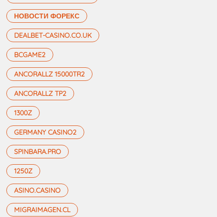
НОВОСТИ ФОРЕКС
DEALBET-CASINO.CO.UK
BCGAME2
ANCORALLZ 15000TR2
ANCORALLZ TP2
1300Z
GERMANY CASINO2
SPINBARA.PRO
1250Z
ASINO.CASINO
MIGRAIMAGEN.CL