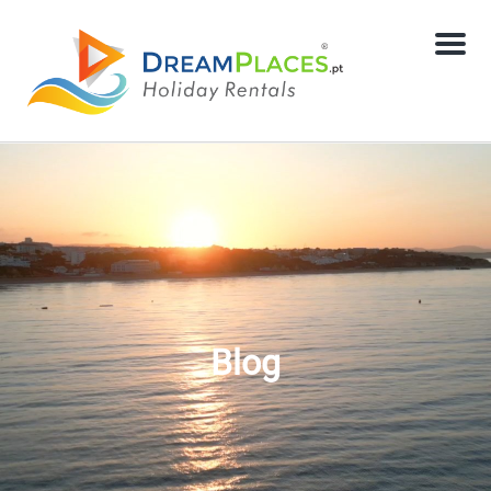
Menú
Blog