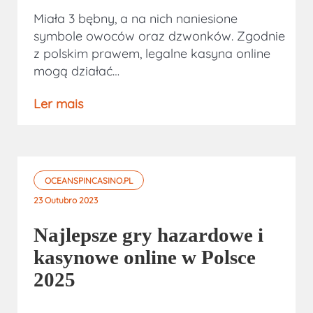
Miała 3 bębny, a na nich naniesione
symbole owoców oraz dzwonków. Zgodnie
z polskim prawem, legalne kasyna online
mogą działać…
Ler mais
OCEANSPINCASINO.PL
23 Outubro 2023
Najlepsze gry hazardowe i
kasynowe online w Polsce
2025