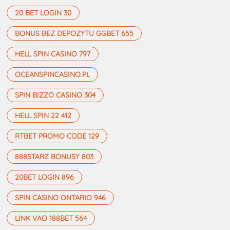
20 BET LOGIN 30
BONUS BEZ DEPOZYTU GGBET 655
HELL SPIN CASINO 797
OCEANSPINCASINO.PL
SPIN BIZZO CASINO 304
HELL SPIN 22 412
RTBET PROMO CODE 129
888STARZ BONUSY 803
20BET LOGIN 896
SPIN CASINO ONTARIO 946
LINK VAO 188BET 564