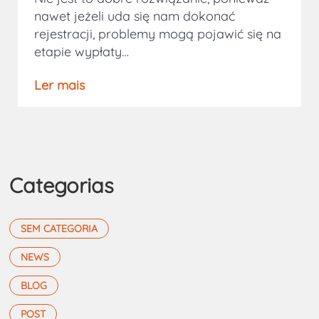
nawet jeżeli uda się nam dokonać
rejestracji, problemy mogą pojawić się na
etapie wypłaty…
Ler mais
Categorias
SEM CATEGORIA
NEWS
BLOG
POST