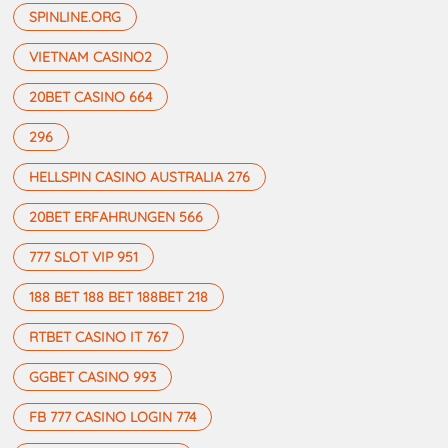
SPINLINE.ORG
VIETNAM CASINO2
20BET CASINO 664
296
HELLSPIN CASINO AUSTRALIA 276
20BET ERFAHRUNGEN 566
777 SLOT VIP 951
188 BET 188 BET 188BET 218
RTBET CASINO IT 767
GGBET CASINO 993
FB 777 CASINO LOGIN 774