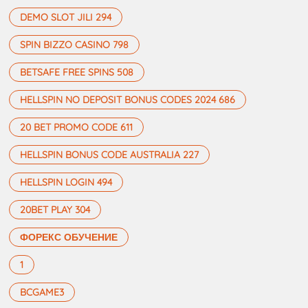
DEMO SLOT JILI 294
SPIN BIZZO CASINO 798
BETSAFE FREE SPINS 508
HELLSPIN NO DEPOSIT BONUS CODES 2024 686
20 BET PROMO CODE 611
HELLSPIN BONUS CODE AUSTRALIA 227
HELLSPIN LOGIN 494
20BET PLAY 304
ФОРЕКС ОБУЧЕНИЕ
1
BCGAME3