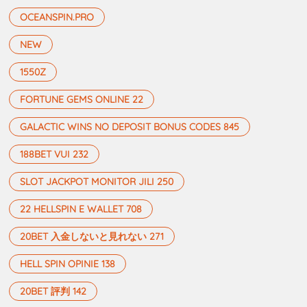
OCEANSPIN.PRO
NEW
1550Z
FORTUNE GEMS ONLINE 22
GALACTIC WINS NO DEPOSIT BONUS CODES 845
188BET VUI 232
SLOT JACKPOT MONITOR JILI 250
22 HELLSPIN E WALLET 708
20BET 入金しないと見れない 271
HELL SPIN OPINIE 138
20BET 評判 142