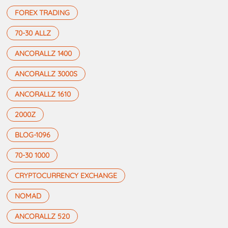
FOREX TRADING
70-30 ALLZ
ANCORALLZ 1400
ANCORALLZ 3000S
ANCORALLZ 1610
2000Z
BLOG-1096
70-30 1000
CRYPTOCURRENCY EXCHANGE
NOMAD
ANCORALLZ 520