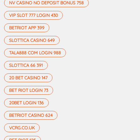
NV CASINO NO DEPOSIT BONUS 758
VIP SLOT 777 LOGIN 430
BETRIOT APP 399
SLOTTICA CASINO 649
TALA888 COM LOGIN 988
SLOTTICA 66 391
20 BET CASINO 147
BET RIOT LOGIN 73
20BET LOGIN 136
BETRIOT CASINO 624
VCRG.CO.UK