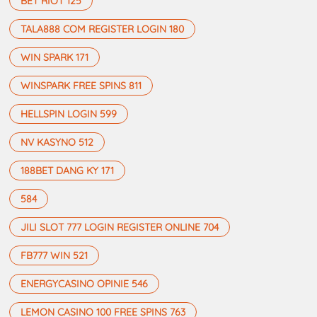
BET RIOT 125
TALA888 COM REGISTER LOGIN 180
WIN SPARK 171
WINSPARK FREE SPINS 811
HELLSPIN LOGIN 599
NV KASYNO 512
188BET DANG KY 171
584
JILI SLOT 777 LOGIN REGISTER ONLINE 704
FB777 WIN 521
ENERGYCASINO OPINIE 546
LEMON CASINO 100 FREE SPINS 763