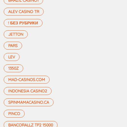
BRAZIL CASINO1
ALEV CASINO TR
! БЕЗ РУБРИКИ
JETTON
PARS
LEV
1350Z
MAD-CASINOS.COM
INDONESIA CASINO2
SPINMAMACASINO.CA
PINCO
BANCORALLZ TP2 15000