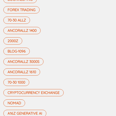
FOREX TRADING
70-30 ALLZ
ANCORALLZ 1400
2000Z
BLOG-1096
ANCORALLZ 3000S
ANCORALLZ 1610
70-30 1000
CRYPTOCURRENCY EXCHANGE
NOMAD
A16Z GENERATIVE AI