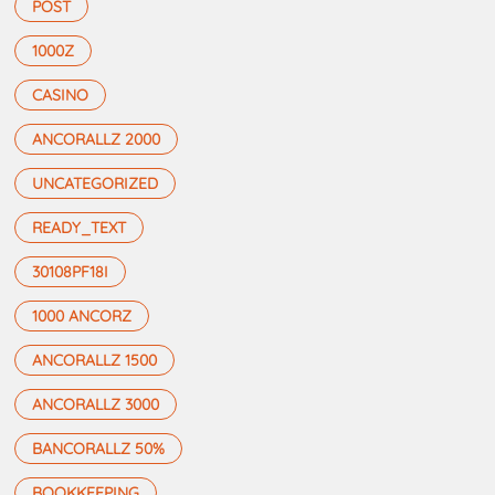
POST
1000Z
CASINO
ANCORALLZ 2000
UNCATEGORIZED
READY_TEXT
30108PF18I
1000 ANCORZ
ANCORALLZ 1500
ANCORALLZ 3000
BANCORALLZ 50%
BOOKKEEPING