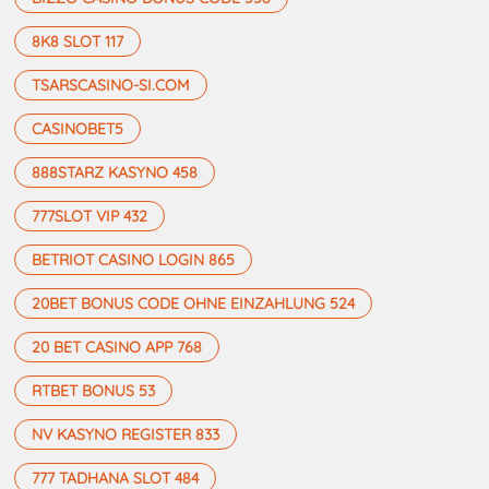
8K8 SLOT 117
TSARSCASINO-SI.COM
CASINOBET5
888STARZ KASYNO 458
777SLOT VIP 432
BETRIOT CASINO LOGIN 865
20BET BONUS CODE OHNE EINZAHLUNG 524
20 BET CASINO APP 768
RTBET BONUS 53
NV KASYNO REGISTER 833
777 TADHANA SLOT 484