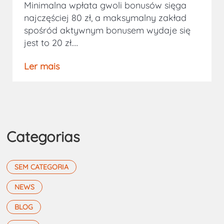
Minimalna wpłata gwoli bonusów sięga
najczęściej 80 zł, a maksymalny zakład
spośród aktywnym bonusem wydaje się
jest to 20 zł….
Ler mais
Categorias
SEM CATEGORIA
NEWS
BLOG