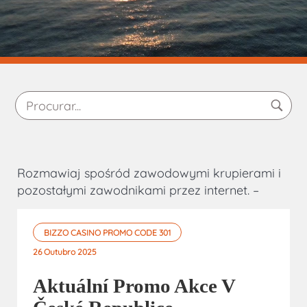
Rozmawiaj spośród zawodowymi krupierami i
pozostałymi zawodnikami przez internet. –
BIZZO CASINO PROMO CODE 301
26 Outubro 2025
Aktuální Promo Akce V