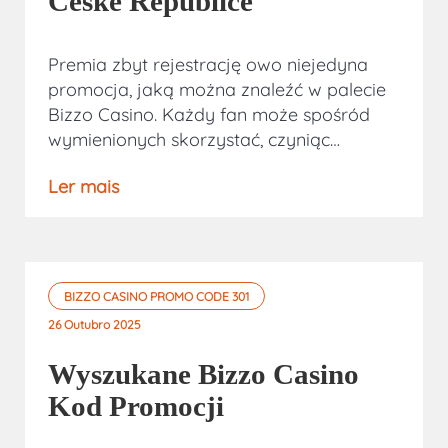
České Republice
Premia zbyt rejestrację owo niejedyna
promocja, jaką można znaleźć w palecie
Bizzo Casino. Każdy fan może spośród
wymienionych skorzystać, czyniąc…
Ler mais
BIZZO CASINO PROMO CODE 301
26 Outubro 2025
Wyszukane Bizzo Casino
Kod Promocji