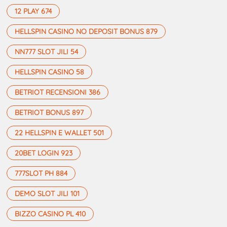
12 PLAY 674
HELLSPIN CASINO NO DEPOSIT BONUS 879
NN777 SLOT JILI 54
HELLSPIN CASINO 58
BETRIOT RECENSIONI 386
BETRIOT BONUS 897
22 HELLSPIN E WALLET 501
20BET LOGIN 923
777SLOT PH 884
DEMO SLOT JILI 101
BIZZO CASINO PL 410