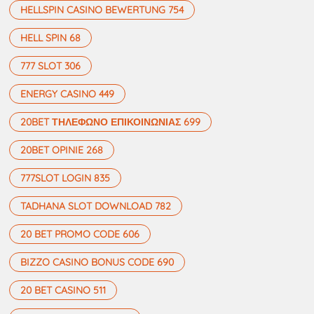
HELLSPIN CASINO BEWERTUNG 754
HELL SPIN 68
777 SLOT 306
ENERGY CASINO 449
20BET ΤΗΛΕΦΩΝΟ ΕΠΙΚΟΙΝΩΝΙΑΣ 699
20BET OPINIE 268
777SLOT LOGIN 835
TADHANA SLOT DOWNLOAD 782
20 BET PROMO CODE 606
BIZZO CASINO BONUS CODE 690
20 BET CASINO 511