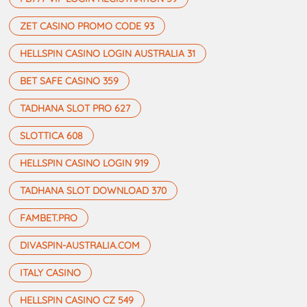
ZET CASINO PROMO CODE 93
HELLSPIN CASINO LOGIN AUSTRALIA 31
BET SAFE CASINO 359
TADHANA SLOT PRO 627
SLOTTICA 608
HELLSPIN CASINO LOGIN 919
TADHANA SLOT DOWNLOAD 370
FAMBET.PRO
DIVASPIN-AUSTRALIA.COM
ITALY CASINO
HELLSPIN CASINO CZ 549