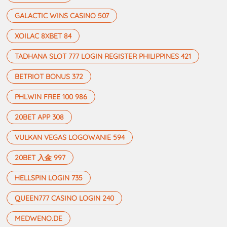
GALACTIC WINS CASINO 507
XOILAC 8XBET 84
TADHANA SLOT 777 LOGIN REGISTER PHILIPPINES 421
BETRIOT BONUS 372
PHLWIN FREE 100 986
20BET APP 308
VULKAN VEGAS LOGOWANIE 594
20BET 入金 997
HELLSPIN LOGIN 735
QUEEN777 CASINO LOGIN 240
MEDWENO.DE