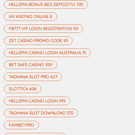
HELLSPIN BONUS BEZ DEPOZYTU 705
NV KASYNO ONLINE 8
FB777 VIP LOGIN REGISTRATION 59
ZET CASINO PROMO CODE 93
HELLSPIN CASINO LOGIN AUSTRALIA 31
BET SAFE CASINO 359
TADHANA SLOT PRO 627
SLOTTICA 608
HELLSPIN CASINO LOGIN 919
TADHANA SLOT DOWNLOAD 370
FAMBET.PRO