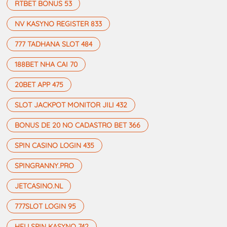
RTBET BONUS 53
NV KASYNO REGISTER 833
777 TADHANA SLOT 484
188BET NHA CAI 70
20BET APP 475
SLOT JACKPOT MONITOR JILI 432
BONUS DE 20 NO CADASTRO BET 366
SPIN CASINO LOGIN 435
SPINGRANNY.PRO
JETCASINO.NL
777SLOT LOGIN 95
HELLSPIN KASYNO 742