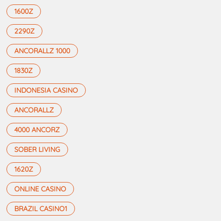
1600Z
2290Z
ANCORALLZ 1000
1830Z
INDONESIA CASINO
ANCORALLZ
4000 ANCORZ
SOBER LIVING
1620Z
ONLINE CASINO
BRAZIL CASINO1